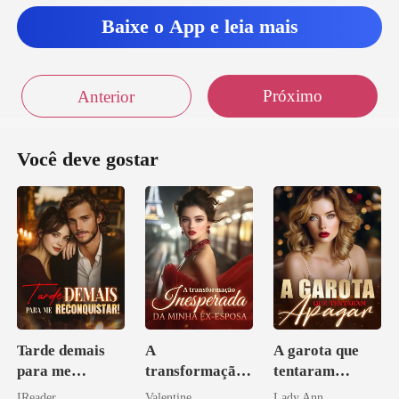
Baixe o App e leia mais
Próximo
Anterior
Você deve gostar
Tarde demais
A
A garota que
para me
transformação
tentaram
reconquistar!
inesperada da
apagar
IReader
Valentine
Lady Ann