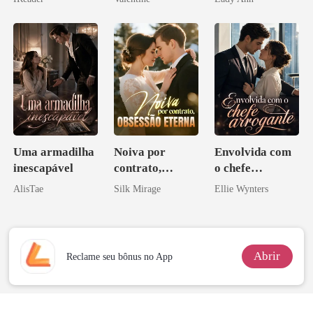
minha ex-
esposa
Uma armadilha
Noiva por
Envolvida com
inescapável
contrato,
o chefe
obsessão eterna
arrogante
AlisTae
Silk Mirage
Ellie Wynters
Abrir
Reclame seu bônus no App