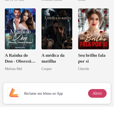
tornei
A Rainha do
A médica da
Seu brilho fala
Don - Obsessão,
matilha
por si
Paixão e Sangue
Melissa Mel
Cooper
Cherish
Abrir
Reclame seu bônus no App