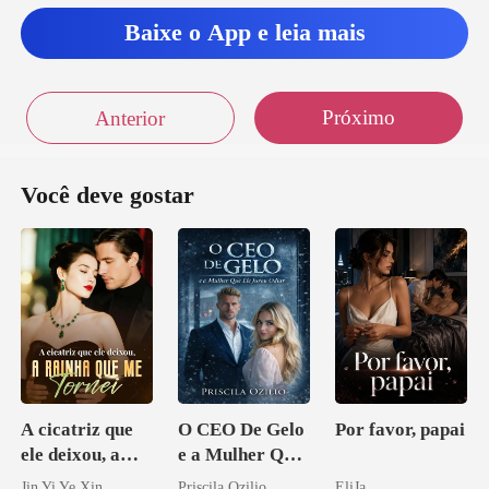
Baixe o App e leia mais
Próximo
Anterior
Você deve gostar
A cicatriz que
O CEO De Gelo
Por favor, papai
ele deixou, a
e a Mulher Que
rainha que me
Ele Jurou Odiar
Jin Yi Ye Xin
Priscila Ozilio
EliJa