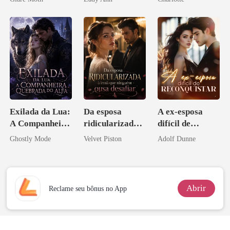
Noivo
Exilada da Lua:
Da esposa
A ex-esposa
A Companheira
ridicularizada à
difícil de
Quebrada do
irmã que
reconquistar
Ghostly Mode
Velvet Piston
Adolf Dunne
Alfa
ninguém ousa
desafiar
Abrir
Reclame seu bônus no App