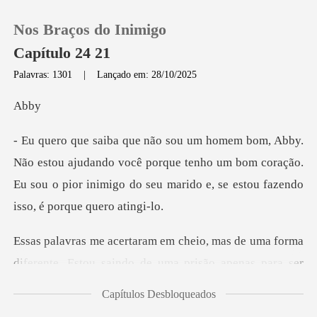
Nos Braços do Inimigo
Capítulo 24 21
Palavras: 1301
|
Lançado em: 28/10/2025
0
b
Loja
judando você porque tenho um bom coração.
Eu sou o pior inimigo
Histórico
Sair
orma
diferente. Estou saindo de uma prisão apenas
Baixar App
Capítulos Desbloqueados