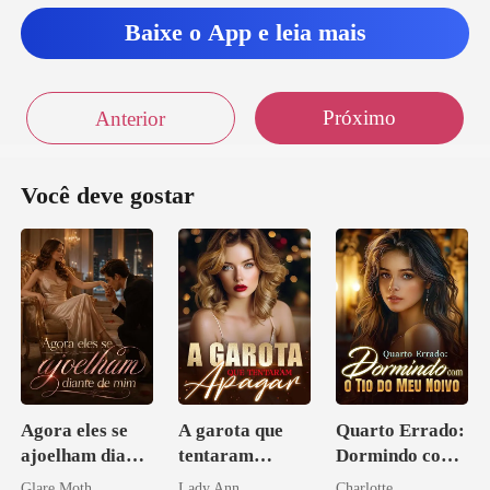
Baixe o App e leia mais
Próximo
Anterior
Você deve gostar
Agora eles se
A garota que
Quarto Errado:
ajoelham diante
tentaram
Dormindo com
de mim
apagar
o Tio do Meu
Glare Moth
Lady Ann
Charlotte