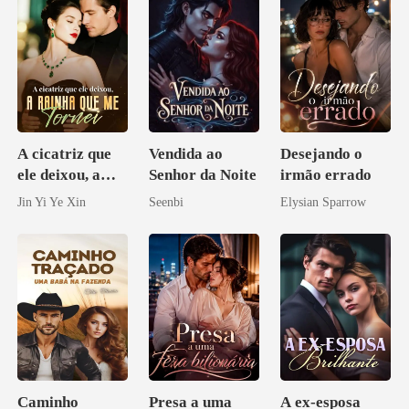
A cicatriz que
Vendida ao
Desejando o
ele deixou, a
Senhor da Noite
irmão errado
rainha que me
Jin Yi Ye Xin
Seenbi
Elysian Sparrow
tornei
Caminho
Presa a uma
A ex-esposa