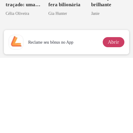
traçado: uma
fera bilionária
brilhante
babá na fazenda
Célia Oliveira
Gia Hunter
Janie
Abrir
Reclame seu bônus no App