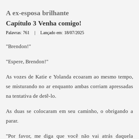
A ex-esposa brilhante
Capítulo 3 Venha comigo!
Palavras: 761
|
Lançado em: 18/07/2025
0
end
e, Bre
Loja
o tempo,
Histórico
se misturando no ar enquanto ambas
Sair
m em seu caminho, o
Baixar App
atrás daquela