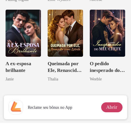
inimigo do ex
A ex-esposa
Queimada por
O pedido
brilhante
Ele, Renascida
inesperado do
como Estrela
meu chefe
Janie
Thalia
Weeble
Abrir
Reclame seu bônus no App