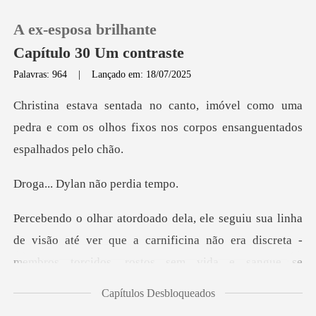
A ex-esposa brilhante
Capítulo 30 Um contraste
Palavras: 964
|
Lançado em: 18/07/2025
0
como uma
pedra e com os olhos fixos nos co
Loja
lan não per
Histórico
Sair
são até ver que a carnificina não era discreta -
membros torc
Baixar App
Capítulos Desbloqueados