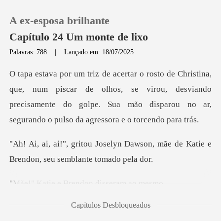
A ex-esposa brilhante
Capítulo 24 Um monte de lixo
Palavras: 788
|
Lançado em: 18/07/2025
0
iscar de olhos, se virou, desviando
Loja
precisamente do golpe. Sua mão di
Histórico
n Dawson, mãe de Katie e
Sair
Brendon
e Brendon dis
Baixar App
Capítulos Desbloqueados