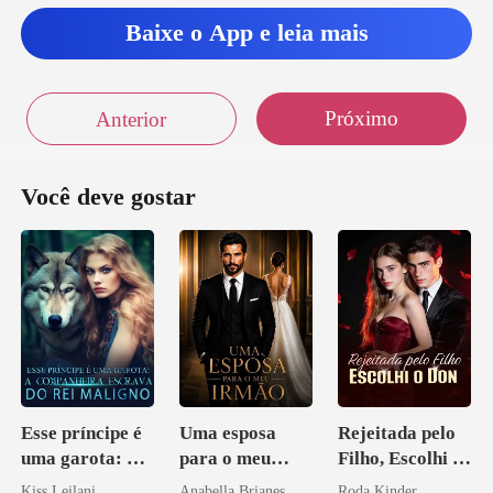
Baixe o App e leia mais
Próximo
Anterior
Você deve gostar
Esse príncipe é
Uma esposa
Rejeitada pelo
uma garota: A
para o meu
Filho, Escolhi o
companheira
irmão
Don
Kiss Leilani
Anabella Brianes
Roda Kinder