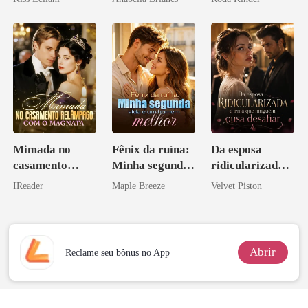
escrava do rei
maligno
Mimada no
Fênix da ruína:
Da esposa
casamento
Minha segunda
ridicularizada à
relâmpago com
vida e um
irmã que
IReader
Maple Breeze
Velvet Piston
o magnata
homem melhor
ninguém ousa
desafiar
Abrir
Reclame seu bônus no App