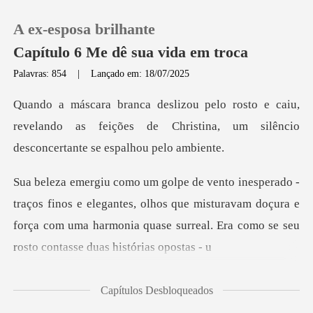
A ex-esposa brilhante
Capítulo 6 Me dê sua vida em troca
Palavras: 854
|
Lançado em: 18/07/2025
0
aiu,
revelando as feições de Christina, um silê
Loja
Histórico
e elegantes, olhos que misturavam doçura e
Sair
força com uma harmonia qu
Baixar App
Capítulos Desbloqueados