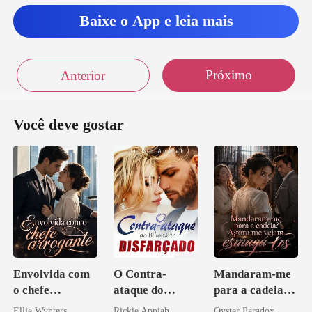
Baixe o App e leia mais
Próximo
Anterior
Você deve gostar
Envolvida com
O Contra-
Mandaram-me
o chefe
ataque do
para a cadeia?
arrogante
Bilionário
Agora me
Ellie Wynters
Rickie Appiah
Oyster Paradox