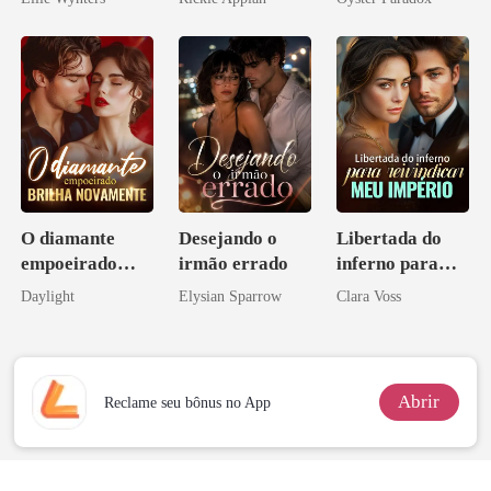
Disfarçado
vejam esmagá-
los
O diamante
Desejando o
Libertada do
empoeirado
irmão errado
inferno para
brilha
reivindicar meu
Daylight
Elysian Sparrow
Clara Voss
novamente
império
Abrir
Reclame seu bônus no App