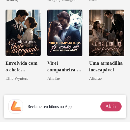
zilionária
bilionário
Envolvida com
Virei
Uma armadilha
o chefe
companheira do
inescapável
arrogante
irmão de meu
Ellie Wynters
AlisTae
AlisTae
namorado?!
Abrir
Reclame seu bônus no App