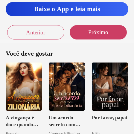
Baixe o App e leia mais
Próximo
Anterior
Você deve gostar
A vingança é
Um acordo
Por favor, papai
doce quando
secreto com
você é uma
meu chefe
Remedy
Gregory Ellington
EliJa