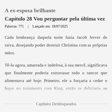
A ex-esposa brilhante
Capítulo 28 Vou perguntar pela última vez
Palavras: 771
|
Lançado em: 18/07/2025
0
ob ferver de
raiva, desejando poder de
Loja
Histórico
eria extravasar todo o rancor que
Sair
alimentava até hoje. Primeiro, ele a forçar
Baixar App
Capítulos Desbloqueados