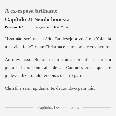
A ex-esposa brilhante
Capítulo 21 Sendo honesta
Palavras: 677
|
Lançado em: 18/07/2025
0
você e a Yolanda
uma vida feliz", dis
Loja
eu
peito e ficou com falta de ar. Contudo, antes q
Histórico
Sair
apidamente, deix
Baixar App
ia sido
Capítulos Desbloqueados