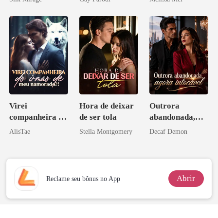
Bilionários:
Veja-me Brilhar
Virei
Hora de deixar
Outrora
companheira do
de ser tola
abandonada,
irmão de meu
agora intocável
AlisTae
Stella Montgomery
Decaf Demon
namorado?!
Abrir
Reclame seu bônus no App