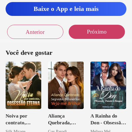
Baixe o App e leia mais
Próximo
Anterior
Você deve gostar
Noiva por
Aliança
A Rainha do
contrato,
Quebrada,
Don - Obsessão,
obsessão eterna
Segredos
Paixão e Sangue
Silk Mirage
Gay Parodi
Melissa Mel