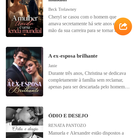
aproximar do filho e reconquistar o
momentos turbulentos para ficarem
grande amor de sua vida. Entretanto,
Beck Trelawney
juntos. ʕ•́ᴥ•̀ʔっ Boa Leitura! ♡
existia uma barreira construída pelo
Cheryl se casou com o homem que
egoísmo e a possessividade. Poderia o
amava secretamente há sete anos e abriu
tempo ou as omissões destruírem um
mão da sua carreira para se tornar a
amor verdadeiro? A vida prega peças e os
esposa perfeita. Ela acreditava ter tudo,
imprevistos fazem questão de recalcular a
até que seu marido, pais e irmão
rota. Este livro é o volume único da série
organizaram um casamento luxuoso para
Doce Desejo que conta a estória
A ex-esposa brilhante
sua irmã moribunda e consideraram sua
romântica e sensual de dois jovens
dor como egoísmo. Com o coração
Janie
apaixonados que foram magoados e
partido, Cheryl deixou os papéis do
Durante três anos, Christina se dedicava
separados pelos infortúnios da vida. Um
divórcio e foi embora em silêncio. Foi só
completamente à família sem reclamar,
drama cheio de desejo e paixão, mas com
então que o mundo descobriu que a ex-
apenas para ser descartada pelo homem
um abismo de mágoas e um passado
esposa comum que desprezavam era, na
em quem mais confiava. Pelo primeiro
misterioso. ISBN 978-65-00-19417-3
verdade, uma lenda mundial - investidora
amor, seu marido a abandonou, fazendo
Copyright © 2.021 by Ana Paula P. Silva
lendária, perfumista renomada, violinista
dela motivo de chacota. Após o divórcio,
Aviso: A obra possui o registro de direitos
célebre, autora de best-sellers... Diante da
Christina revelou seus talentos há muito
ÓDIO E DESEJO
autorais e encontra-se registrada nos
revelação, sua família implorou
ignorados, surpreendendo a cidade
termos e normas legais da Lei nº
humildemente pelo seu perdão. O
RENATA PANTOZO
inteira. Ao perceber o brilho dela, o ex-
9.610/1998 dos Direitos Autorais do
homem, que antes era frio, segurou a
Manuela e Alexandre estão dispostos a
marido se arrependeu. "Querida, me
Brasil. Compartilhar qualquer tipo de