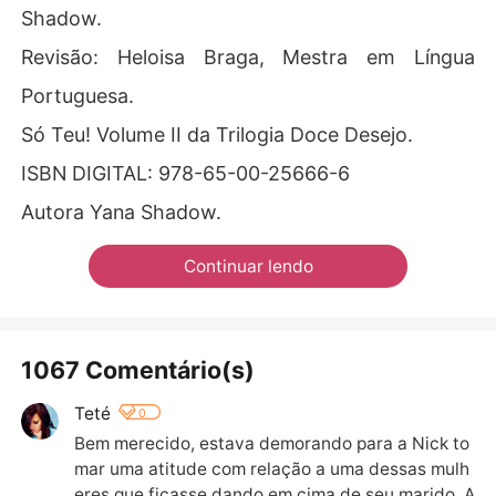
Shadow.
Revisão: Heloisa Braga, Mestra em Língua
Portuguesa.
Só Teu! Volume II da Trilogia Doce Desejo.
ISBN DIGITAL: 978-65-00-25666-6
Autora Yana Shadow.
Continuar lendo
1067 Comentário(s)
Teté
0
Bem merecido, estava demorando para a Nick to
mar uma atitude com relação a uma dessas mulh
eres que ficasse dando em cima de seu marido. A