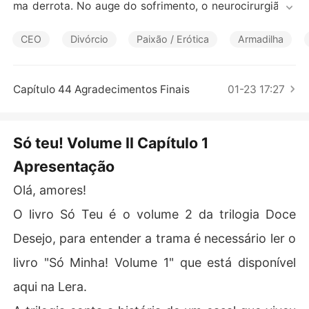
Contos Curtos
ma derrota. No auge do sofrimento, o neurocirurgião e
 CEO decide lutar e procurar pela esposa que foi embor
a grávida e com  um filho pequeno.

CEO
Divórcio
Paixão / Erótica
Armadilha
O que o ser humano é capaz  de fazer para reconquistar 
o amor e a confiança da pessoa amada?  

Capítulo 44 Agradecimentos Finais
01-23 17:27
Só o trauma do fim fará com que as mudanças aconteç
am, mas desta vez, o caminho de volta não será fácil.  

Só teu! Volume II Capítulo 1
O livro Só Teu é volume 2 da trilogia Doce Desejo. Este r
Apresentação
omance conta a história de um casal que viveu um tórri
do relacionamento, porém algumas pessoas são contra
Olá, amores!
 esse amor e farão de tudo para mantê-los separados.

O livro Só Teu é o volume 2 da trilogia Doce
Desejo, para entender a trama é necessário ler o
livro "Só Minha! Volume 1" que está disponível
aqui na Lera.