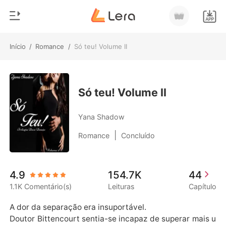
Início
/
Romance
/
Só teu! Volume II
0
Início
Loja
Gênero
Só teu! Volume II
Moderno
Histórico
Yana Shadow
Lobisomem
|
Romance
Concluído
Sair
Contos
Romance
Baixar App
4.9
154.7K
44
Bilionários
1.1K Comentário(s)
Leituras
Capítulo
Ranking
A dor da separação era insuportável. 

Doutor Bittencourt sentia-se incapaz de superar mais u