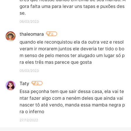
gora falta uma para levar uns tapas e puxões des
se.
06/03/2023
thaleomara
0
quando ele reconquistou ela da outra vez e resol
veram ir morarem juntos ele deveria ter tido o bo
m senso de pelo menos ter alugado um lugar só p
ra eles três mas parece que gosta
05/03/2023
Taty
0
Essa peçonha tem que sair dessa casa, ela vai te
ntar fazer algo com a neném deles que ainda vai 
nascer tô até vendo, manda essa mamba negra p
ra o inferno
27/12/2022