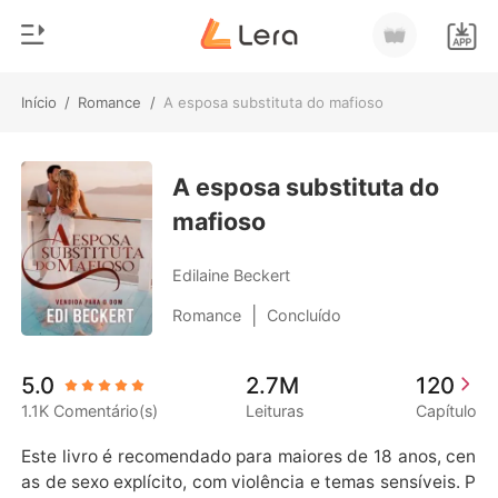
Início
/
Romance
/
A esposa substituta do mafioso
0
Início
Loja
A esposa substituta do
Gênero
mafioso
Moderno
Histórico
Lobisomem
Edilaine Beckert
Sair
Contos
|
Romance
Concluído
Romance
Baixar App
5.0
2.7M
120
Bilionários
1.1K Comentário(s)
Leituras
Capítulo
Ranking
Este livro é recomendado para maiores de 18 anos, cen
as de sexo explícito, com violência e temas sensíveis. P