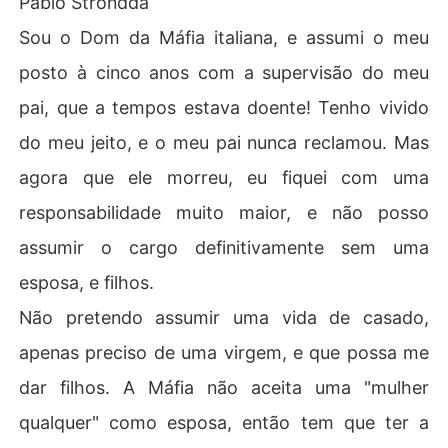
Pablo Strondda
o uma rasteira, e não sabia como fugir, as portas estava
Sou o Dom da Máfia italiana, e assumi o meu
m fechadas para ela.

    Queria odiar Dom Pablo com toda a sua alma, por tê-l
posto à cinco anos com a supervisão do meu
a empedido de se casar com quem amava.

pai, que a tempos estava doente! Tenho vivido
      Porém, quando a paixão a domina, ela percebe que p
ode estar amando o seu inimigo, ou o inimigo era quem
do meu jeito, e o meu pai nunca reclamou. Mas
 sempre esteve ao seu lado?

agora que ele morreu, eu fiquei com uma
     Ela precisa descobrir...

     Venha descobrir comigo, o que o destino reservou pa
responsabilidade muito maior, e não posso
ra cada personagem, pois certamente irá se surpreend
assumir o cargo definitivamente sem uma
esposa, e filhos.
Não pretendo assumir uma vida de casado,
apenas preciso de uma virgem, e que possa me
dar filhos. A Máfia não aceita uma "mulher
qualquer" como esposa, então tem que ter a