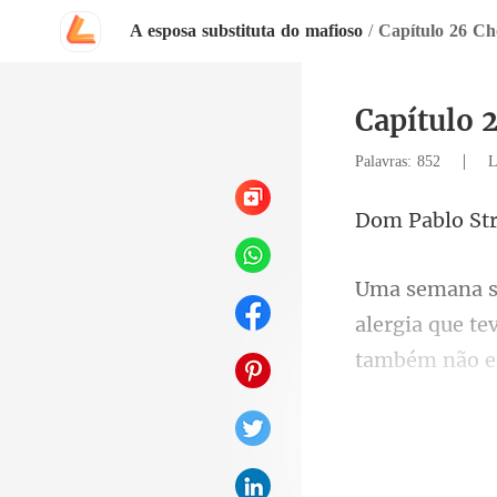
A esposa substituta do mafioso
/
Capítulo 26 Ch
Capítulo 
|
Palavras: 852
L
blo St
a que te
também não e