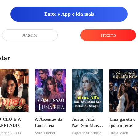
Baixe o App e leia mais
Anterior
Próximo
star
O CEO E A
A Ascensão da
Adeus, Alfa.
Uma garota e
APRENDIZ
Luna Feia
Não Sou Mais
quatro feras
Sua Bolsa de
ianca C. Lis
Syra Tucker
PageProfit Studio
Brass Wren
Sangue