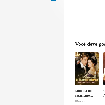
Você deve go
Mimada no
casamento
relâmpago com
IReader
B
o magnata