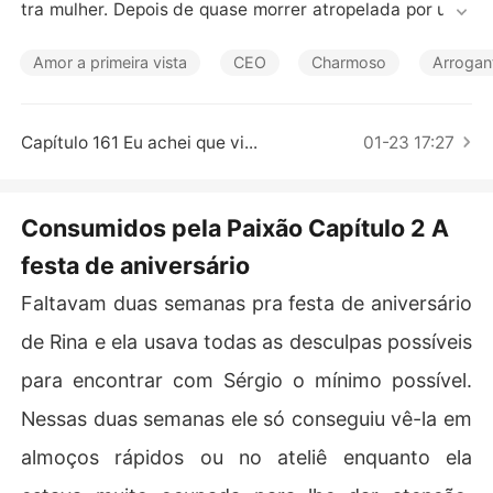
Contos Curtos
tra mulher. Depois de quase morrer atropelada por um i
mbecil e perceber que a vida é mais do que o namorado 
traidor, ela resolve que nada vale mais do que a própria
Amor a primeira vista
CEO
Charmoso
Arrogan
 vida, mas ela também resolve que precisa de uma ving
ança. No dia que completa 22 anos ela usa a festa para
 expor o canalha e terminar o seu relacionamento com u
Capítulo 161 Eu achei que vi...
01-23 17:27
m grande show. O que ela não sabe é que o imbecil que
 quase a atropelou estava muito interessado numa mulh
er que pode ser tão fria a ponto de usar seu próprio ani
Consumidos pela Paixão Capítulo 2 A
versário pra expor seu namorado traidor. Ethan, quer m
festa de aniversário
uito desafiar os limites da frieza de Rina, mas no meio d
o caminho ele não pôde evitar de se entregar ao calor d
Faltavam duas semanas pra festa de aniversário
ela.
de Rina e ela usava todas as desculpas possíveis
para encontrar com Sérgio o mínimo possível.
Nessas duas semanas ele só conseguiu vê-la em
almoços rápidos ou no ateliê enquanto ela