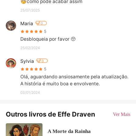
como pode acabar assim
25/07/2025
Maria
0
5
Desbloqueia por favor 🥺
25/02/2024
Sylvia
0
5
Olá, aguardando ansiosamente pela atualização. 

A história é muito boa e envolvente.
03/01/2024
Outros livros de Effe Draven
Ver Mais
A Morte da Rainha