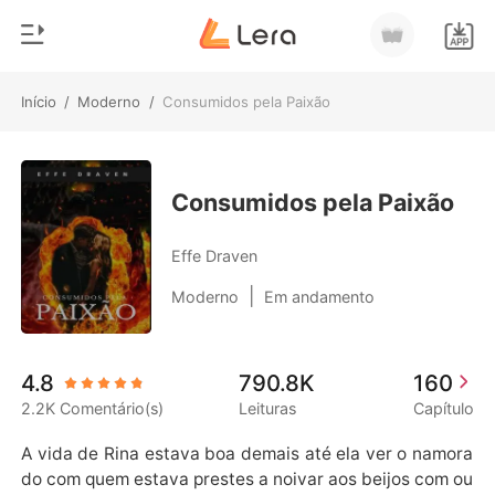
Início
/
Moderno
/
Consumidos pela Paixão
0
Início
Loja
Gênero
Consumidos pela Paixão
Moderno
Histórico
Effe Draven
Lobisomem
|
Moderno
Em andamento
Sair
Contos
Romance
Baixar App
4.8
790.8K
160
Bilionários
2.2K Comentário(s)
Leituras
Capítulo
Ranking
A vida de Rina estava boa demais até ela ver o namora
do com quem estava prestes a noivar aos beijos com ou