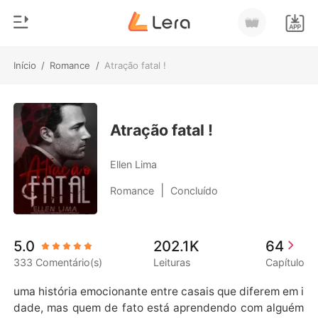
Início
/
Romance
/
Atração fatal !
0
Início
Loja
Gênero
Atração fatal !
Moderno
Histórico
Ellen Lima
Lobisomem
|
Romance
Concluído
Sair
Contos
Romance
Baixar App
5.0
202.1K
64
Bilionários
333 Comentário(s)
Leituras
Capítulo
Ranking
uma história emocionante entre casais que diferem em i
dade, mas quem de fato está aprendendo com alguém