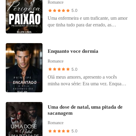
Romance
5.0
Uma enfermeira e um traficante, um amor
que tinha tudo para dar errado, as
diferenças seriam superadas?
Enquanto voce dormia
Romance
5.0
Olá meus amores, apresento a vocês
minha nova série: Era uma vez. Enquanto
você dormia é o primeiro livro dessa
série, onde fiz uma readaptação da estória
da Bela adormecida, Aurora é a princesa
Uma dose de natal, uma pitada de
mais doce e com um temperamento mais
sacanagem
calmo das princesas, trazendo essa estória
Romance
para os dias de hoje, trago a vocês algo
autentico meu, com emoções e hot que te
5.0