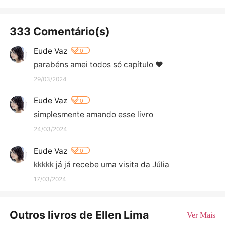
333 Comentário(s)
Eude Vaz
0
parabéns amei todos só capítulo ❤️
29/03/2024
Eude Vaz
0
simplesmente amando esse livro
24/03/2024
Eude Vaz
0
kkkkk já já recebe uma visita da Júlia
17/03/2024
Outros livros de Ellen Lima
Ver Mais