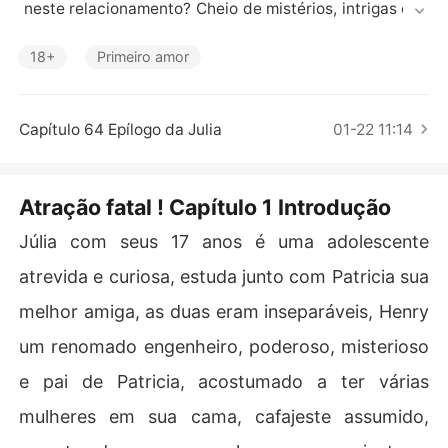
Contos Curtos
 neste relacionamento? Cheio de mistérios, intrigas e m
uitas surpresas
18+
Primeiro amor
Capítulo 64 Epílogo da Julia
01-22 11:14
Atração fatal ! Capítulo 1 Introdução
Júlia com seus 17 anos é uma adolescente
atrevida e curiosa, estuda junto com Patricia sua
melhor amiga, as duas eram inseparáveis, Henry
um renomado engenheiro, poderoso, misterioso
e pai de Patricia, acostumado a ter várias
mulheres em sua cama, cafajeste assumido,