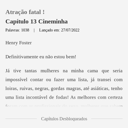
Atração fatal !
Capítulo 13 Cineminha
Palavras: 1038
|
Lançado em: 27/07/2022
0
y Fo
ente eu não
Loja
Histórico
loiras, ruivas, negras, gordas magras, até asiáticas, tenho
Sair
uma lista incontável de fodas! As melho
Baixar App
Capítulos Desbloqueados