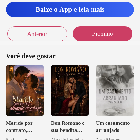
Baixe o App e leia mais
Próximo
Anterior
Você deve gostar
Marido por
Don Romano e
Um casamento
contrato,
sua bendita
arranjado
amante de
ruína
Plastic Thorn
Afrodite LesFolies
Zana Kheiron