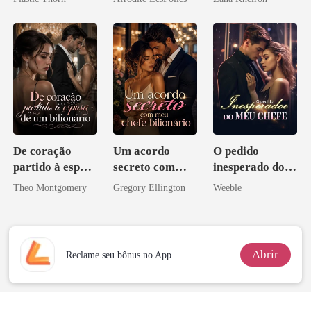
coração
De coração
Um acordo
O pedido
partido à esposa
secreto com
inesperado do
de um bilionário
meu chefe
meu chefe
Theo Montgomery
Gregory Ellington
Weeble
bilionário
Abrir
Reclame seu bônus no App