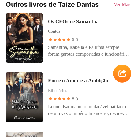
Outros livros de Taize Dantas
Ver Mais
Os CEOs de Samantha
Contos
5.0
Samantha, Isabella e Paulínia sempre
foram garotas comportadas e funcionárias
eficientes no trabalho, até que acabam se
envolvendo em situações que colocam à
prova os seus desej0s reprimidos e elas
Entre o Amor e a Ambição
vão experimentar momentos ardentes que
jamais imaginaram e se deliciaram em
Bilionários
intenso prazer.
5.0
Leonel Baumann, o implacável patriarca
de um vasto império financeiro, decide
que é hora de seus netos deixarem para
trás a vida de excessos e ambições
desmedidas. Preocupado com o futuro da