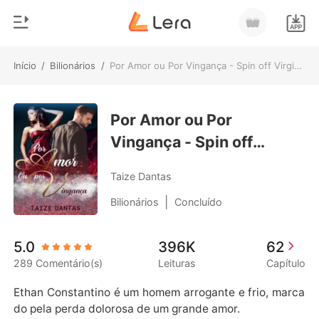
Início
/
Bilionários
/
Por Amor ou Por Vingança - Spin off Virgindade Leiloada
0
Início
Loja
Por Amor ou Por
Gênero
Vingança - Spin off
Moderno
Histórico
Virgindade Leiloada
Lobisomem
Taize Dantas
Sair
Contos
|
Bilionários
Concluído
Romance
Baixar App
5.0
396K
62
Bilionários
289 Comentário(s)
Leituras
Capítulo
Ranking
Ethan Constantino é um homem arrogante e frio, marca
do pela perda dolorosa de um grande amor.
