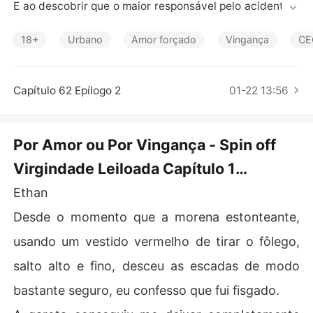
Contos Curtos
E ao descobrir que o maior responsável pelo acidente q
ue roubou a vida da sua amada Beatriz é na verdade M
urilo Fernandes, Ethan decide se vingar e fazer tudo o q
18+
Urbano
Amor forçado
Vingança
CE
ue estiver ao seu alcance para que o culpado por taman
ha tragédia pague pelo que fez.

Então quando descobre que Murilo está vivendo novam
Capítulo 62 Epílogo 2
01-22 13:56
ente um grande amor, com a bela Virgínia, ele resolve at
rapalhar os planos do casal.

Mas as coisas mudam completamente quando ele conh
Por Amor ou Por Vingança - Spin off
ece Mariana, a melhor amiga de Virgínia e por quem ele
Virgindade Leiloada Capítulo 1
 fica completamente encantado.

É hora de mudar um pouco os planos, e agora ele vai us
Encantado
Ethan
ar a Mariana em sua vingança, enquanto desfruta de tó
rridos momentos ao lado da bela morena atrevida e ins
Desde o momento que a morena estonteante,
olente.

usando um vestido vermelho de tirar o fôlego,
salto alto e fino, desceu as escadas de modo
bastante seguro, eu confesso que fui fisgado.