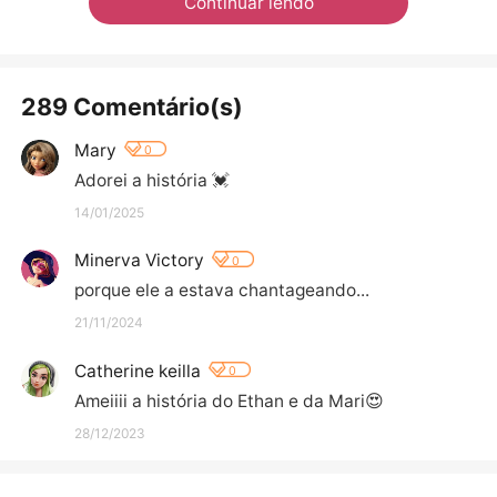
Continuar lendo
289 Comentário(s)
Mary
0
Adorei a história 💓
14/01/2025
Minerva Victory
0
porque ele a estava chantageando...
21/11/2024
Catherine keilla
0
Ameiiii a história do Ethan e da Mari😍
28/12/2023