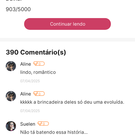
903/5000
Continuar lendo
390 Comentário(s)
Aline
0
lindo, romântico
07/04/2025
Aline
0
kkkkk a brincadeira deles só deu uma evoluída.
07/04/2025
Suelen
0
Não tá batendo essa história... 
