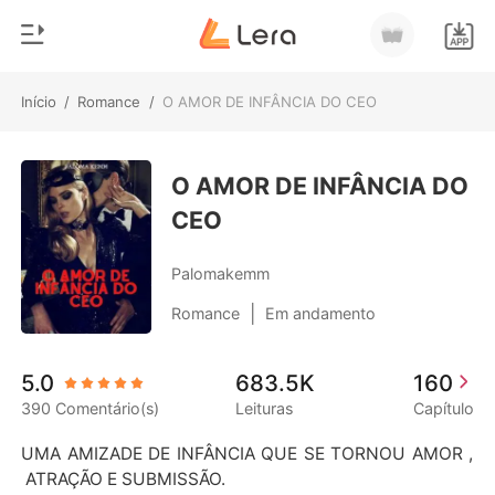
Início
/
Romance
/
O AMOR DE INFÂNCIA DO CEO
0
Início
Loja
O AMOR DE INFÂNCIA DO
Gênero
CEO
Moderno
Histórico
Lobisomem
Palomakemm
Sair
Contos
|
Romance
Em andamento
Romance
Baixar App
5.0
683.5K
160
Bilionários
390 Comentário(s)
Leituras
Capítulo
Ranking
UMA AMIZADE DE INFÂNCIA QUE SE TORNOU AMOR ,
 ATRAÇÃO E SUBMISSÃO.
