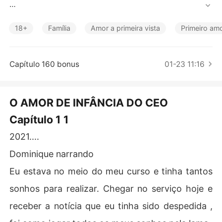
Contos Curtos
Eles eram amigos de infância, ela a neta da empregada
 e ele o filho dos patrões.  Foram separados quando o p
18+
Família
Amor a primeira vista
Primeiro am
ai dele percebeu que amizade deles poderia atrapalhar
 os seus planos futuramente. Depois de anos , o destino 
faz os dois se encontrarem, ela seria a sua nova secret
Capítulo 160 bonus
01-23 11:16
aria e os dois acabariam se envolvendo e não iriam per
ceber quem era quem.
O AMOR DE INFÂNCIA DO CEO
Capítulo 1 1
2021....
Dominique narrando
Eu estava no meio do meu curso e tinha tantos
sonhos para realizar. Chegar no serviço hoje e
receber a notícia que eu tinha sido despedida ,