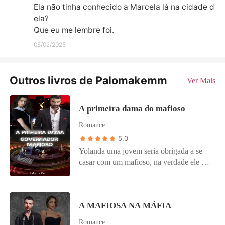
Ela não tinha conhecido a Marcela lá na cidade d
ela?

Que eu me lembre foi.
05/02/2025
Outros livros de Palomakemm
Ver Mais
A primeira dama do mafioso
Romance
5.0
Yolanda uma jovem seria obrigada a se
casar com um mafioso, na verdade ele se
casaria com sua irmã, após ela fugir no
dia do casamento, Yolanda é obrigada a
se casar no lugar dela. O que Yolanda iria
A MAFIOSA NA MÁFIA
fazer para impedir esse casamento?
Romance