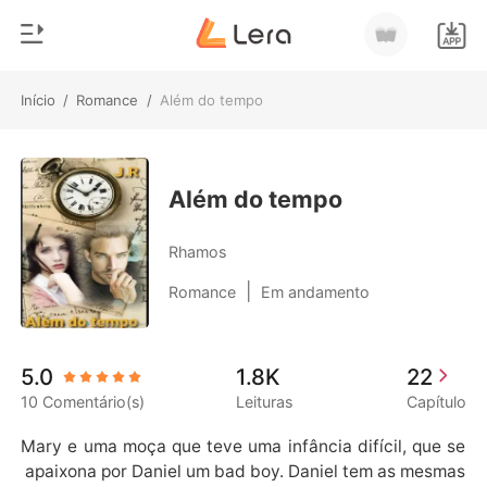
Início
/
Romance
/
Além do tempo
0
Início
Loja
Gênero
Além do tempo
Moderno
Histórico
Rhamos
Lobisomem
|
Romance
Em andamento
Sair
Contos
Romance
Baixar App
5.0
1.8K
22
Bilionários
10 Comentário(s)
Leituras
Capítulo
Ranking
Mary e uma moça que teve uma infância difícil, que se
 apaixona por Daniel um bad boy. Daniel tem as mesmas 