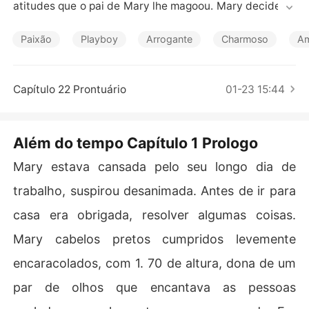
Contos Curtos
atitudes que o pai de Mary lhe magoou. Mary decide se 
afasta

Paixão
Playboy
Arrogante
Charmoso
Am
Mary conseguirá se afasta?
Capítulo 22 Prontuário
01-23 15:44
Além do tempo Capítulo 1 Prologo
Mary estava cansada pelo seu longo dia de
trabalho, suspirou desanimada. Antes de ir para
casa era obrigada, resolver algumas coisas.
Mary cabelos pretos cumpridos levemente
encaracolados, com 1. 70 de altura, dona de um
par de olhos que encantava as pessoas