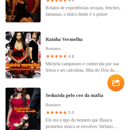
4.9
Relatos de experiências sexuais, fetiches,
fantasias, o único limite é o prazer
Rainha Vermelha
Romance
4.9
Michela campanaro e conhecida por sua
frieza e ser calculista, filha do Don da
casmorra, a segunda na linha de sucessão
do comando da máfia. Michela usa as
pessoas como se fossem peças de xadrez,
Seduzida pelo ceo da máfia
as movimentando de acordo com seus
interesses, sem se importa com as
Romance
consequências. A única coisa é assumir o
5.0
comando da casmorra , no lugar do seu
Ele era o tipo do homem que Bianca
irmão Gino. Michela ultrapassará barreira,
prometeu nunca se envolver. Stefano
tentando conquistar territórios inimigos,