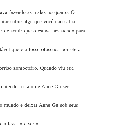
 12 Prove comida deliciosa
30/06/2020
tava fazendo as malas no quarto. O
Mágica: Feitiço No Príncipe Vampiro
ntar sobre algo que você não sabia.
 13 Vou lhe dar duas opções
01/07/2020
 de sentir que o estava arrastando para
Mágica: Feitiço No Príncipe Vampiro
Capítulo 14 Eu não vou deixar você ir, mesmo que você chore
02/07/2020
ável que ela fosse ofuscada por ele a
Mágica: Feitiço No Príncipe Vampiro
 15 A verdadeira identidade de Anne
03/07/2020
orriso zombeteiro. Quando viu sua
Mágica: Feitiço No Príncipe Vampiro
o 16 A Pequena Mulher Estourou
04/07/2020
 entender o fato de Anne Gu ser
Mágica: Feitiço No Príncipe Vampiro
o 17 Encontre o príncipe em meu coração
05/07/2020
elo mundo e deixar Anne Gu sob seus
Mágica: Feitiço No Príncipe Vampiro
 18 Por favor, não me enquadre
06/07/2020
ia levá-lo a sério.