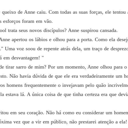
Menina 
ueixo de Anne caiu. Com todas as suas forças, ele tentou a
Capítulo
us esforços foram em vão.
ol trata seus novos discípulos? Anne suspirou cansada.
Anne apertou os lábios e olhou para a porta. Como ela dese
ca." Uma voz soou de repente atrás dela, um traço de despr
tá em desvantagem! "
 de tirar sarro de mim? Por um momento, Anne olhou para o
osto. Não havia dúvida de que ele era verdadeiramente um
tros homens frequentemente o invejavam pelo quão incrivelme
a estava lá. A única coisa de que tinha certeza era que devi
gritou em seu coração. Não há como eu considerar um homem
xima vez que a vir em público, não prestarei atenção a ela!