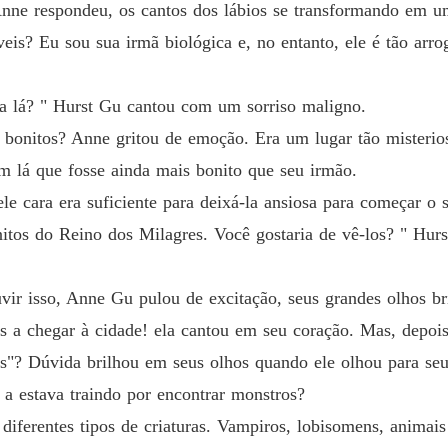
Anne respondeu, os cantos dos lábios se transformando em u
Menina 
Capítul
eis? Eu sou sua irmã biológica e, no entanto, ele é tão arro
Menina 
Capítulo
ra lá? " Hurst Gu cantou com um sorriso maligno.
 bonitos? Anne gritou de emoção. Era um lugar tão misterio
Menina 
Capítul
ém lá que fosse ainda mais bonito que seu irmão.
e cara era suficiente para deixá-la ansiosa para começar o 
Menina 
Capítul
os do Reino dos Milagres. Você gostaria de vê-los? " Hurs
Menina 
Capítulo
r isso, Anne Gu pulou de excitação, seus grandes olhos br
s a chegar à cidade! ela cantou em seu coração. Mas, depoi
Menina 
Capítul
es"? Dúvida brilhou em seus olhos quando ele olhou para se
 a estava traindo por encontrar monstros?
Menina 
Capítul
iferentes tipos de criaturas. Vampiros, lobisomens, animais 