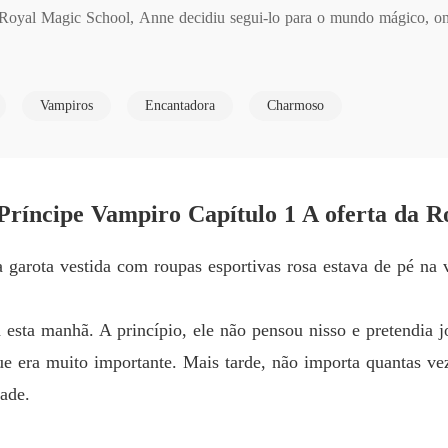
Capítulo
Royal Magic School, Anne decidiu segui-lo para o mundo mágico, on
Menina 
do por essa garota humana, e uma vez que ela arruinou o encontro dele
Capítulo
Vampiros
Encantadora
Charmoso
Menina 
ogos estavam apenas começando, agora ele brincaria com ela até que 
Capítulo
Menina 
Capítulo
Príncipe Vampiro Capítulo 1 A oferta da R
Menina 
 garota vestida com roupas esportivas rosa estava de pé n
Capítulo
Menina 
sta manhã. A princípio, ele não pensou nisso e pretendia jo
Capítul
ue era muito importante. Mais tarde, não importa quantas vez
Menina 
ade.
Capítul
Menina 