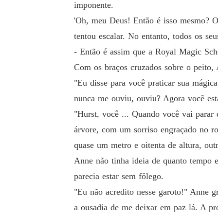
imponente.
'Oh, meu Deus! Então é isso mesmo? O q
tentou escalar. No entanto, todos os se
- Então é assim que a Royal Magic Scho
Com os braços cruzados sobre o peito, 
"Eu disse para você praticar sua mági
nunca me ouviu, ouviu? Agora você es
"Hurst, você ... Quando você vai parar
árvore, com um sorriso engraçado no r
quase um metro e oitenta de altura, ou
Anne não tinha ideia de quanto tempo el
parecia estar sem fôlego.
"Eu não acredito nesse garoto!" Anne 
a ousadia de me deixar em paz lá. A pró