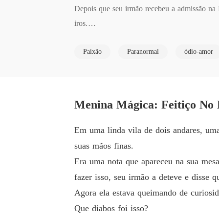
Depois que seu irmão recebeu a admissão na 
iros.

Ele estava ao mesmo tempo intrigado e irrita
Paixão
Paranormal
ódio-amor
ou.

O grande vampiro sorriu diabolicamente. Os j
e.
Menina Mágica: Feitiço No 
Em uma linda vila de dois andares, uma
suas mãos finas.
Era uma nota que apareceu na sua mesa e
fazer isso, seu irmão a deteve e disse q
Agora ela estava queimando de curiosid
Que diabos foi isso?