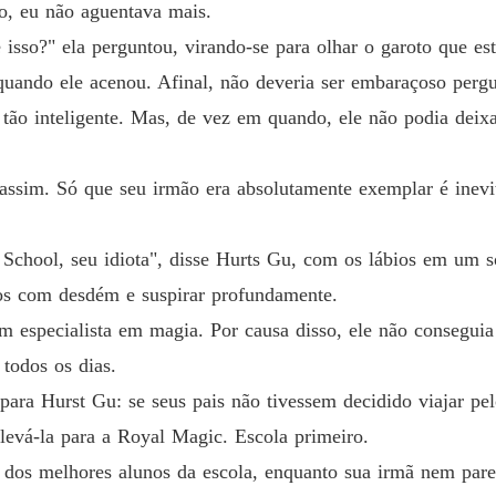
po, eu não aguentava mais.
Capítulo
isso?" ela perguntou, virando-se para olhar o garoto que es
Menina 
ando ele acenou. Afinal, não deveria ser embaraçoso pergu
Capítulo
tão inteligente. Mas, de vez em quando, ele não podia deixar
Menina 
ssim. Só que seu irmão era absolutamente exemplar é inevit
Menina 
Capítulo
School, seu idiota", disse Hurts Gu, com os lábios em um s
Menina 
hos com desdém e suspirar profundamente.
Capítul
m especialista em magia. Por causa disso, ele não conseguia
Menina 
 todos os dias.
Capítul
para Hurst Gu: se seus pais não tivessem decidido viajar p
Menina 
levá-la para a Royal Magic. Escola primeiro.
Capítulo
 dos melhores alunos da escola, enquanto sua irmã nem parec