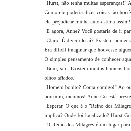
"Hurst, não tenha muitas esperanças!" 
Como ele poderia dizer coisas tão horrív
ele prejudicar minha auto-estima assim!
"E agora, Anne? Você gostaria de ir pa
"Claro! É divertido aí? Existem homens
Era difícil imaginar que houvesse algu
O simples pensamento de conhecer aquel
"Bom, sim. Existem muitos homens bonit
olhos afiados.
"Homem bonito? Conta comigo!" Ao ouvi
por mim, meninos! Anne Gu está preste
"Esperar. O que é o "Reino dos Milagr
implica? Onde foi localizado? Hurst Gu
"O Reino dos Milagres é um lugar para d