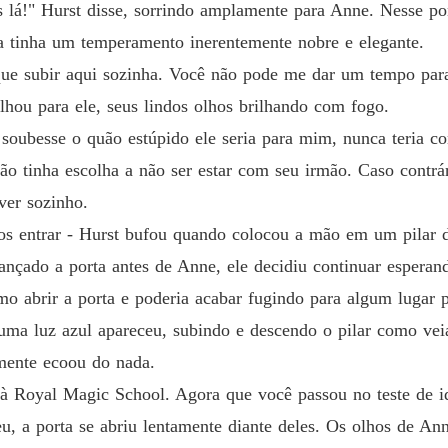
lá!" Hurst disse, sorrindo amplamente para Anne. Nesse pon
da tinha um temperamento inerentemente nobre e elegante.
que subir aqui sozinha. Você não pode me dar um tempo para
hou para ele, seus lindos olhos brilhando com fogo.
soubesse o quão estúpido ele seria para mim, nunca teria co
o tinha escolha a não ser estar com seu irmão. Caso contrár
ver sozinho.
s entrar - Hurst bufou quando colocou a mão em um pilar d
nçado a porta antes de Anne, ele decidiu continuar esperand
mo abrir a porta e poderia acabar fugindo para algum lugar p
uma luz azul apareceu, subindo e descendo o pilar como vei
mente ecoou do nada.
Royal Magic School. Agora que você passou no teste de iden
, a porta se abriu lentamente diante deles. Os olhos de Ann