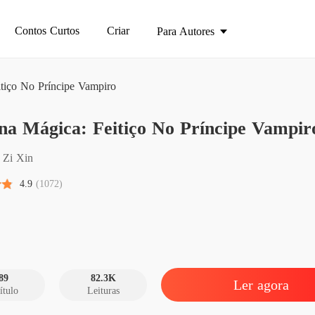
Contos Curtos
Criar
Para Autores
tiço No Príncipe Vampiro
na Mágica: Feitiço No Príncipe Vampir
Menina 
Capítulo
 Zi Xin
Menina 
4.9
(1072)
Capítul
Menina 
Capítulo
Menina 
Capítul
89
82.3K
Ler agora
ítulo
Leituras
Menina 