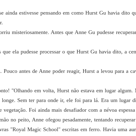
Menina 
se ainda estivesse pensando em como Hurst Gu havia dito qu
Capítul
r.
Menina 
sorriu misteriosamente. Antes que Anne Gu pudesse recuperar
Capítulo
Menina 
ue ela pudesse processar o que Hurst Gu havia dito, a cen
Menina 
. Pouco antes de Anne poder reagir, Hurst a levou para a ca
Capítul
Menina 
onto! "Olhando em volta, Hurst não estava em lugar algum. 
Capítulo
onge. Sem ter para onde ir, ele foi para lá. Era um lugar di
Menina 
de vegetação. Foi ainda mais desafiador com a névoa espessa
Capítulo
mão no peito, Anne ofegou pesadamente, tentando recuperar
Menina 
avras "Royal Magic School" escritas em ferro. Havia uma au
Capítul