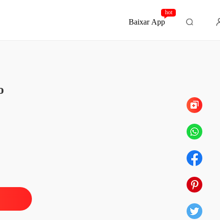
hot
Baixar App
Capítulo 189 Um pouco diferente hoje
o
Mágica: Feitiço No Príncipe Vampiro
 1 A oferta da Royal Magic School
22/06/2020
Mágica: Feitiço No Príncipe Vampiro
o 2 Cute Girl VS Vampire Lord
22/06/2020
Mágica: Feitiço No Príncipe Vampiro
 3 Um Edifício Misterioso
23/06/2020
Mágica: Feitiço No Príncipe Vampiro
o 4 Espionando a conversa
23/06/2020
Mágica: Feitiço No Príncipe Vampiro