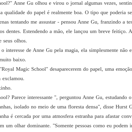
Menina 
ool?" Anne Gu olhou e virou o jornal algumas vezes, sentin
Capítulo
a qualidade do papel é realmente boa. O tipo que poderia se
Menina 
nas tentando me assustar - pensou Anne Gu, franzindo a tes
 os dentes. Estendendo a mão, ele lançou um breve feitiço. 
Menina 
e seus olhos.
Capítulo
o interesse de Anne Gu pela magia, ela simplesmente não es
Menina 
 muito baixo.
Capítul
s "Royal Magic School" desaparecerem do papel, uma emoção
Menina 
a exclamou.
xinho.
Menina 
ool? Parece interessante ", perguntou Anne Gu, estudando o 
anhas, isolado no meio de uma floresta densa", disse Hurst
tanha é cercada por uma atmosfera estranha para afastar con
Menina 
om um olhar dominante. "Somente pessoas como eu podem ir 