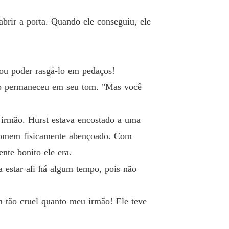
Mágica: Feitiço No Príncipe Vampiro
brir a porta. Quando ele conseguiu, ele
 40 O Jardim Misterioso da Escola
28/07/2020
jou poder rasgá-lo em pedaços!
ezo permaneceu em seu tom. "Mas você
 irmão. Hurst estava encostado a uma
 homem fisicamente abençoado. Com
nte bonito ele era.
a estar ali há algum tempo, pois não
 tão cruel quanto meu irmão! Ele teve