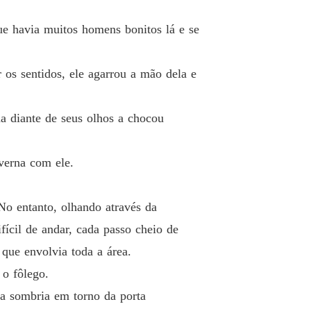
Mágica: Feitiço No Príncipe Vampiro
e havia muitos homens bonitos lá e se
o 33 Um encontro com Ennis
21/07/2020
Mágica: Feitiço No Príncipe Vampiro
 os sentidos, ele agarrou a mão dela e
 34 Por que você gosta de se agarrar a Ennis
22/07/2020
Mágica: Feitiço No Príncipe Vampiro
a diante de seus olhos a chocou
Capítulo 35 Não vou permitir que você machuque Annie
23/07/2020
Mágica: Feitiço No Príncipe Vampiro
verna com ele.
o 36 Quase atacado por um vampiro
24/07/2020
Mágica: Feitiço No Príncipe Vampiro
No entanto, olhando através da
 37 O herói resgatando a beleza
25/07/2020
fícil de andar, cada passo cheio de
Mágica: Feitiço No Príncipe Vampiro
 que envolvia toda a área.
 38 O castigo é muito leve
26/07/2020
 o fôlego.
Mágica: Feitiço No Príncipe Vampiro
ra sombria em torno da porta
o 39 Um Encontro com Brice
27/07/2020