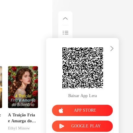
Baixar App Lera
APP STORE
:
A Traição Fria
a
e Amarga do
GOOGLE PLAY
Bilionário
Ethyl Minow