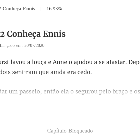
2 Conheça Ennis
|
16.93%
32 Conheça Ennis
Lançado em: 20/07/2020
udou a se afastar. Dep
ntão ela o segurou pelo braço
elas no céu brilhavam intensam
—— Capítulo Bloqueado ——