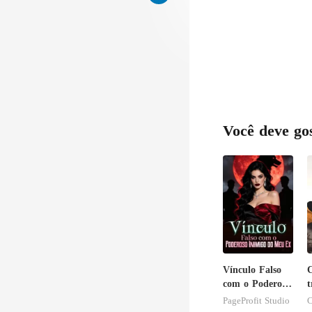
lhe, 
Você deve go
Vínculo Falso
com o Poderoso
t
Inimigo do Meu
b
PageProfit Studio
C
Ex
f