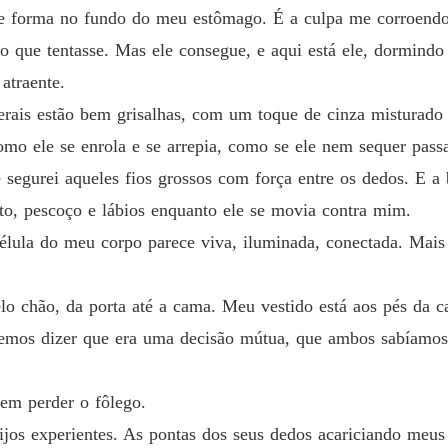
e forma no fundo do meu estômago. É a culpa me corroendo
 poderia desejar. 

Meu do
 que tentasse. Mas ele consegue, e aqui está ele, dormindo
existe entre eles uma atração avassaladora e impossível de ignorar. 
Capítul
e está namorando o filho mais velho de Christian...
atraente.
Meu do
erais estão bem grisalhas, com um toque de cinza misturado 
Capítul
omo ele se enrola e se arrepia, como se ele nem sequer pass
Meu do
segurei aqueles fios grossos com força entre os dedos. E a 
Capítul
o, pescoço e lábios enquanto ele se movia contra mim.
Meu do
lula do meu corpo parece viva, iluminada, conectada. Mais 
Capítul
Meu do
lo chão, da porta até a cama. Meu vestido está aos pés da c
Capítul
semos dizer que era uma decisão mútua, que ambos sabíamos
Meu do
Capítul
em perder o fôlego.
Meu do
jos experientes. As pontas dos seus dedos acariciando meus