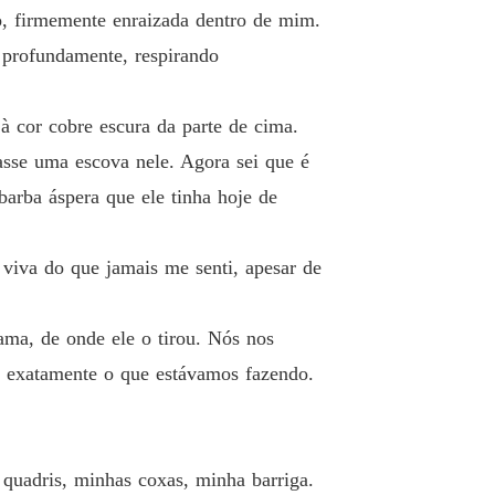
, firmemente enraizada dentro de mim.
utor proibido
 profundamente, respirando
Eles acabam se envolvendo em um caso proibido
o 13 12
06/03/2026
utor proibido
à cor cobre escura da parte de cima.
o 14 13
06/03/2026
asse uma escova nele. Agora sei que é
utor proibido
barba áspera que ele tinha hoje de
o 15 14
06/03/2026
utor proibido
viva do que jamais me senti, apesar de
o 16 15
06/03/2026
utor proibido
ama, de onde ele o tirou. Nós nos
o 17 16
06/03/2026
 exatamente o que estávamos fazendo.
utor proibido
o 18 17
06/03/2026
utor proibido
 quadris, minhas coxas, minha barriga.