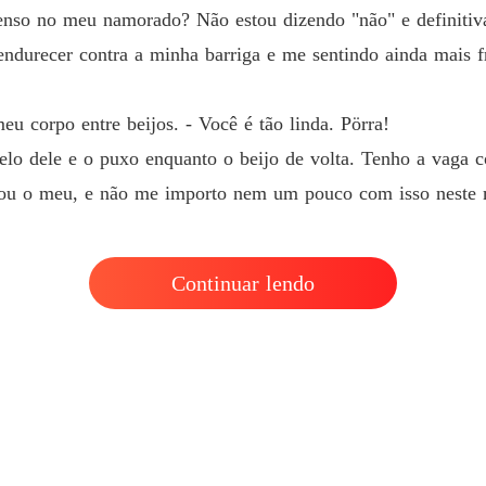
Meu do
enso no meu namorado? Não estou dizendo "não" e definitiv
Capítul
endurecer contra a minha barriga e me sentindo ainda mais 
u corpo entre beijos. - Você é tão linda. Pörra!
elo dele e o puxo enquanto o beijo de volta. Tenho a vaga 
ele ou o meu, e não me importo nem um pouco com isso neste
Continuar lendo