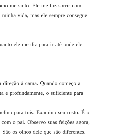
o 26 25
09/03/2026
omo me sinto. Ele me faz sorrir com
da minha vida, mas ele sempre consegue
utor proibido
o 27 26
10/03/2026
utor proibido
o 28 27
11/03/2026
anto ele me diz para ir até onde ele
utor proibido
o 29 28
11/03/2026
utor proibido
em direção à cama. Quando começo a
o 30 29
12/03/2026
ta e profundamente, o suficiente para
utor proibido
o 31 30
12/03/2026
clino para trás. Examino seu rosto. É o
utor proibido
 com o pai. Observo suas feições agora,
o 32 31
13/03/2026
 São os olhos dele que são diferentes.
utor proibido