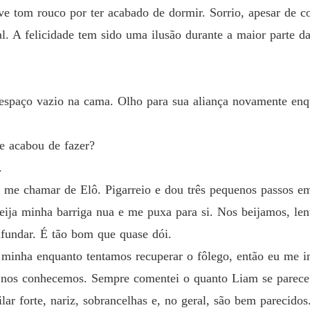
Capítul
e tom rouco por ter acabado de dormir. Sorrio, apesar de c
al. A felicidade tem sido uma ilusão durante a maior parte 
Meu do
Capítul
Meu do
Capítul
 espaço vazio na cama. Olho para sua aliança novamente enqu
Meu do
Capítul
e acabou de fazer?
.
Meu do
a me chamar de Elô. Pigarreio e dou três pequenos passos 
Capítul
 beija minha barriga nua e me puxa para si. Nos beijamos, len
Meu do
fundar. É tão bom que quase dói.
Capítul
 minha enquanto tentamos recuperar o fôlego, então eu me in
Meu do
e nos conhecemos. Sempre comentei o quanto Liam se parece
Capítul
 forte, nariz, sobrancelhas e, no geral, são bem parecidos.
Meu do