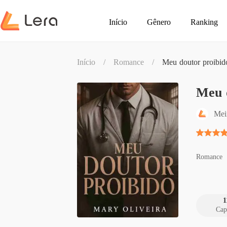
Início
Gênero
Ranking
Início
/
Romance
/
Meu doutor proibid
Meu 
Mei
Romance
1
Cap