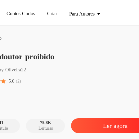
Contos Curtos
Criar
Para Autores
o
Meu do
doutor proibido
Capítul
Meu do
ry Oliveira22
Capítulo
5.0
(2)
Meu do
Capítulo
Meu do
Capítulo
11
75.8K
Ler agora
ítulo
Leituras
Meu do
Capítulo