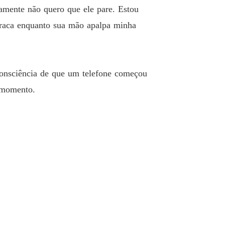
utor proibido
amente não quero que ele pare. Estou
o 40 39
17/03/2026
fraca enquanto sua mão apalpa minha
consciência de que um telefone começou
 momento.