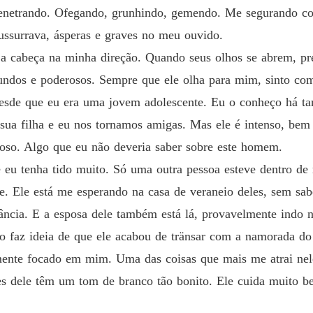
Capítul
netrando. Ofegando, grunhindo, gemendo. Me segurando con
Meu do
ssurrava, ásperas e graves no meu ouvido.
Capítul
 a cabeça na minha direção. Quando seus olhos se abrem, pr
Meu do
ndos e poderosos. Sempre que ele olha para mim, sinto com
Capítul
esde que eu era uma jovem adolescente. Eu o conheço há t
sua filha e eu nos tornamos amigas. Mas ele é intenso, bem 
Meu do
Capítul
toso. Algo que eu não deveria saber sobre este homem.
e eu tenha tido muito. Só uma outra pessoa esteve dentro de
Meu do
Capítul
e. Ele está me esperando na casa de veraneio deles, sem sab
ncia. E a esposa dele também está lá, provavelmente indo nad
Meu do
Capítul
o faz ideia de que ele acabou de tränsar com a namorada do 
mente focado em mim. Uma das coisas que mais me atrai nele
Meu do
Capítul
tes dele têm um tom de branco tão bonito. Ele cuida muito 
Meu do