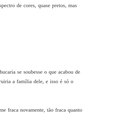
pectro de cores, quase pretos, mas
o 33 32
13/03/2026
utor proibido
o 34 33
14/03/2026
utor proibido
o 35 34
14/03/2026
utor proibido
o 36 35
15/03/2026
hucaria se soubesse o que acabou de
utor proibido
ria a família dele, e isso é só o
o 37 36
15/03/2026
utor proibido
o 38 37
16/03/2026
-me fraca novamente, tão fraca quanto
utor proibido
o 39 38
16/03/2026