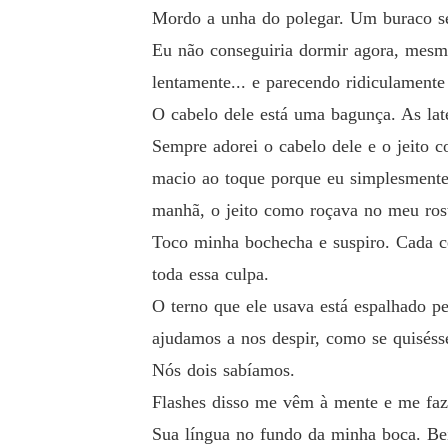
Mordo a unha do polegar. Um buraco s
ua vida parece perfeita, com tudo o que alguém
Eu não conseguiria dormir agora, mesmo
Eloise e Christian percebem rapidamente que 
 e intenso. O problema? Além de casado, Elois
lentamente... e parecendo ridiculamente 
O cabelo dele está uma bagunça. As lat
Sempre adorei o cabelo dele e o jeito c
macio ao toque porque eu simplesmente 
manhã, o jeito como roçava no meu rost
Toco minha bochecha e suspiro. Cada cé
toda essa culpa.
O terno que ele usava está espalhado pe
ajudamos a nos despir, como se quisés
Nós dois sabíamos.
Flashes disso me vêm à mente e me faz
Sua língua no fundo da minha boca. Bei