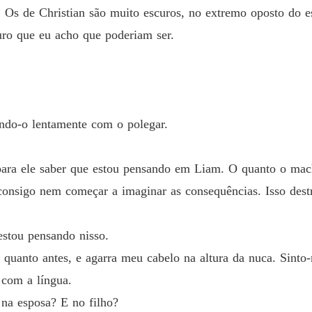
Os de Christian são muito escuros, no extremo oposto do es
Capítul
ro que eu acho que poderiam ser.
Meu do
Capítul
Meu do
Capítul
ando-o lentamente com o polegar.
Meu do
Capítul
 para ele saber que estou pensando em Liam. O quanto o mac
Meu do
onsigo nem começar a imaginar as consequências. Isso destrui
Capítul
Meu do
estou pensando nisso.
Capítul
 quanto antes, e agarra meu cabelo na altura da nuca. Sinto
Meu do
 com a língua.
Capítul
 na esposa? E no filho?