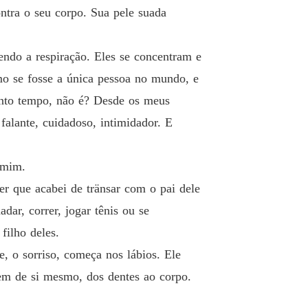
o 19 18
06/03/2026
tra o seu corpo. Sua pele suada
utor proibido
o 20 19
06/03/2026
endo a respiração. Eles se concentram e
utor proibido
o se fosse a única pessoa no mundo, e
o 21 20
06/03/2026
anto tempo, não é? Desde os meus
falante, cuidadoso, intimidador. E
utor proibido
o 22 21
09/03/2026
 mim.
utor proibido
o 23 22
09/03/2026
er que acabei de tränsar com o pai dele
ar, correr, jogar tênis ou se
utor proibido
o 24 23
09/03/2026
filho deles.
, o sorriso, começa nos lábios. Ele
utor proibido
o 25 24
09/03/2026
bem de si mesmo, dos dentes ao corpo.
utor proibido