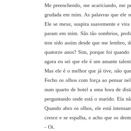
Me preenchendo, me acariciando, me pe
grudada em mim. As palavras que ele su
Ele se mexe, suspira suavemente e vira
param em mim. São tão sombrios, profu
tem sido assim desde que me lembro, d
quatorze anos? Sim, porque foi quando 
agora eu sei que ele é um amante talen
Mas ele é o melhor que já tive, não qu
Fecho os olhos com força ao pensar nel
num quarto de hotel a uma hora de distâ
perguntando onde está o marido. Ela nã
Quando abro os olhos, ele está intensa
cresce e se espalha, e acho que os den
- Oi.