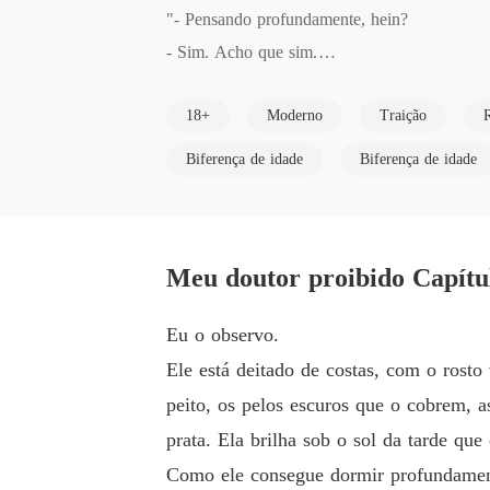
"- Pensando profundamente, hein?

- Sim. Acho que sim.

- Você acha que sim?

18+
Moderno
Traição
Concordo e ele toca meu rosto, acariciando-o 
- O que você está pensando?

Biferença de idade
Biferença de idade
Eu o encaro, só um olhar, e isso basta para 
esastroso. Não consigo nem começar a imaginar 
- É, eu também. Mas não tanto quanto estou p
Meu doutor proibido Capítu
Ele me beija novamente, tão lentamente quanto
ora minha boca com a língua.

Eu o observo.
Ele consegue fazer isso enquanto pensa na esp
Ele está deitado de costas, com o rosto 
Mas não estou fazendo isso enquanto penso n
peito, os pelos escuros que o cobrem, 
Eloise Brooker é uma estudante de 18 anos. E
prata. Ela brilha sob o sol da tarde que
a. 

Como ele consegue dormir profundament
Christian Ashford é um homem casado e realiz