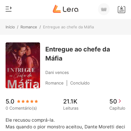
Início
/
Romance
/
Entregue ao chefe da Máfia
0
Início
Loja
Entregue ao chefe da
Gênero
Máfia
Moderno
Histórico
Lobisomem
Dani vences
Sair
Contos
|
Romance
Concluído
Romance
Baixar App
5.0
21.1K
50
Bilionários
0 Comentário(s)
Leituras
Capítulo
Ranking
Ele recusou comprá-la.

Mas quando o pior monstro aceitou, Dante Moretti deci