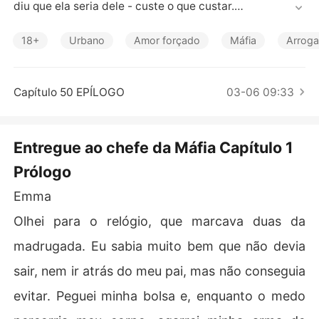
Contos Curtos
diu que ela seria dele - custe o que custar.

Uma dívida.

Uma oferta sangrenta.

18+
Urbano
Amor forçado
Máfia
Arroga
Uma criança que o mundo acredita morta.

Entre ódio, segredos e uma atração proibida, Emma des
cobre que o verdadeiro perigo não é ser prisioneira...

Capítulo 50 EPÍLOGO
03-06 09:33
É se apaixonar pelo monstro que a salvou.

Dark romance +18 | Obsessão | Segredos mortais | Sem 
escapatória.
Entregue ao chefe da Máfia Capítulo 1
Prólogo
Emma
Olhei para o relógio, que marcava duas da
madrugada. Eu sabia muito bem que não devia
sair, nem ir atrás do meu pai, mas não conseguia
evitar. Peguei minha bolsa e, enquanto o medo