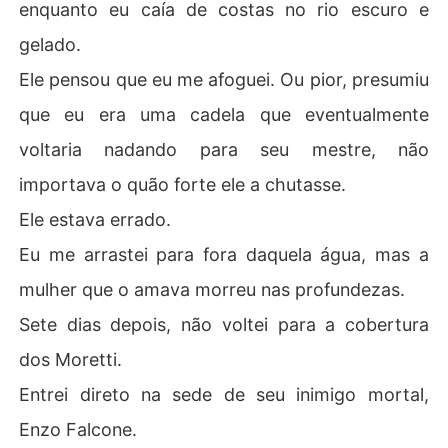
enquanto eu caía de costas no rio escuro e
"Você ainda quer se casar comigo?", perguntei ao home
m que queria a cabeça de Dante em uma bandeja.

gelado.
Enzo não hesitou. "Eu vou queimar a cidade inteira ante
Ele pensou que eu me afoguei. Ou pior, presumiu
s de deixar que ele toque em você de novo."

que eu era uma cadela que eventualmente
Agora, Dante está se arrastando aos meus portões, par
voltaria nadando para seu mestre, não
alisado e arruinado, segurando uma caixa térmica com
importava o quão forte ele a chutasse.
 meu rim roubado.

Ele estava errado.
Mas ele esqueceu uma coisa: eu não o quero de volta.
Eu me arrastei para fora daquela água, mas a
mulher que o amava morreu nas profundezas.
Sete dias depois, não voltei para a cobertura
dos Moretti.
Entrei direto na sede de seu inimigo mortal,
Enzo Falcone.