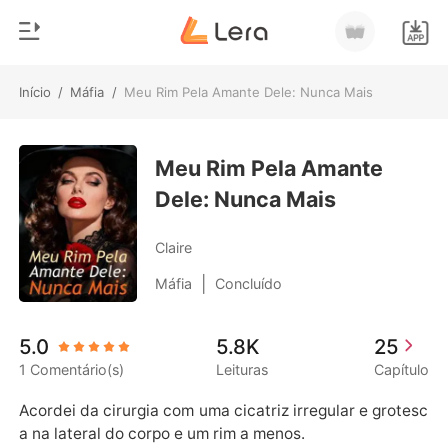
Início
/
Máfia
/
Meu Rim Pela Amante Dele: Nunca Mais
0
Início
Loja
Meu Rim Pela Amante
Gênero
Dele: Nunca Mais
Moderno
Histórico
Lobisomem
Claire
Sair
Contos
|
Máfia
Concluído
Romance
Baixar App
5.0
5.8K
25
Bilionários
1 Comentário(s)
Leituras
Capítulo
Ranking
Acordei da cirurgia com uma cicatriz irregular e grotesc
a na lateral do corpo e um rim a menos.
