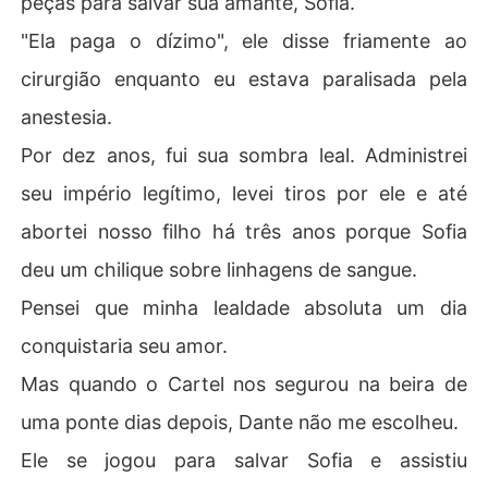
peças para salvar sua amante, Sofia.
Ele se jogou para salvar Sofia e assistiu enquanto eu caí
"Ela paga o dízimo", ele disse friamente ao
a de costas no rio escuro e gelado.

cirurgião enquanto eu estava paralisada pela
Ele pensou que eu me afoguei. Ou pior, presumiu que eu
anestesia.
 era uma cadela que eventualmente voltaria nadando p
ara seu mestre, não importava o quão forte ele a chuta
Por dez anos, fui sua sombra leal. Administrei
sse.

seu império legítimo, levei tiros por ele e até
Ele estava errado.

abortei nosso filho há três anos porque Sofia
deu um chilique sobre linhagens de sangue.
Eu me arrastei para fora daquela água, mas a mulher qu
e o amava morreu nas profundezas.

Pensei que minha lealdade absoluta um dia
conquistaria seu amor.
Sete dias depois, não voltei para a cobertura dos Moret
ti.

Mas quando o Cartel nos segurou na beira de
uma ponte dias depois, Dante não me escolheu.
Entrei direto na sede de seu inimigo mortal, Enzo Falco
ne.

Ele se jogou para salvar Sofia e assistiu