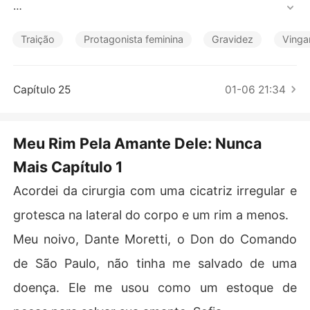
Contos Curtos
Meu noivo, Dante Moretti, o Don do Comando de São P
aulo, não tinha me salvado de uma doença. Ele me usou 
Traição
Protagonista feminina
Gravidez
Vinga
como um estoque de peças para salvar sua amante, Sof
ia.

Capítulo 25
01-06 21:34
"Ela paga o dízimo", ele disse friamente ao cirurgião enq
uanto eu estava paralisada pela anestesia.

Meu Rim Pela Amante Dele: Nunca
Por dez anos, fui sua sombra leal. Administrei seu impér
Mais Capítulo 1
io legítimo, levei tiros por ele e até abortei nosso filho h
á três anos porque Sofia deu um chilique sobre linhagen
Acordei da cirurgia com uma cicatriz irregular e
s de sangue.

grotesca na lateral do corpo e um rim a menos.
Pensei que minha lealdade absoluta um dia conquistari
Meu noivo, Dante Moretti, o Don do Comando
a seu amor.

de São Paulo, não tinha me salvado de uma
Mas quando o Cartel nos segurou na beira de uma pont
doença. Ele me usou como um estoque de
e dias depois, Dante não me escolheu.
