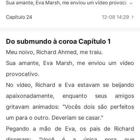
Contos Curtos
Sua amante, Eva Marsh, me enviou um vídeo provocativ
o. 

Capítulo 24
12-08 14:29
No vídeo, Richard e Eva estavam se beijando apaixona
damente, enquanto seus amigos gritavam animados: "V
ocês dois são perfeitos um para o outro. Deveriam se c
Do submundo à coroa Capítulo 1
asar."

Meu noivo, Richard Ahmed, me traiu.
Pegando a mão de Eva, os pais de Richard disseram: "V
Sua amante, Eva Marsh, me enviou um vídeo
ocê é a única nora que consideramos como parte da no
provocativo.
ssa família."

No vídeo, Richard e Eva estavam se beijando
Dei uma risada sarcástica e disquei o número do meu p
apaixonadamente, enquanto seus amigos
ai, o chefe de uma organização criminosa. "Tenho um e
vento de transmissão ao vivo planejado. Pode preparar
gritavam animados: "Vocês dois são perfeitos
 um equipe para mim?"

um para o outro. Deveriam se casar."
"Tudo bem. Mas deve concordar em aceitar meu teste
Pegando a mão de Eva, os pais de Richard
 e provar com suas habilidades que é digna de se torna
r a verdadeira sucessora do Grupo Brooks."
disseram: "Você é a única nora que