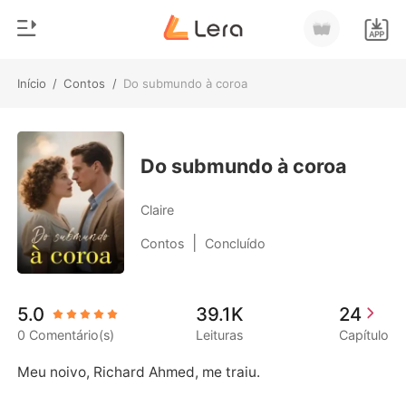
Início
/
Contos
/
Do submundo à coroa
0
Início
Loja
Gênero
Do submundo à coroa
Moderno
Histórico
Claire
Lobisomem
|
Contos
Concluído
Sair
Contos
Romance
Baixar App
5.0
39.1K
24
Bilionários
0 Comentário(s)
Leituras
Capítulo
Ranking
Meu noivo, Richard Ahmed, me traiu. 
