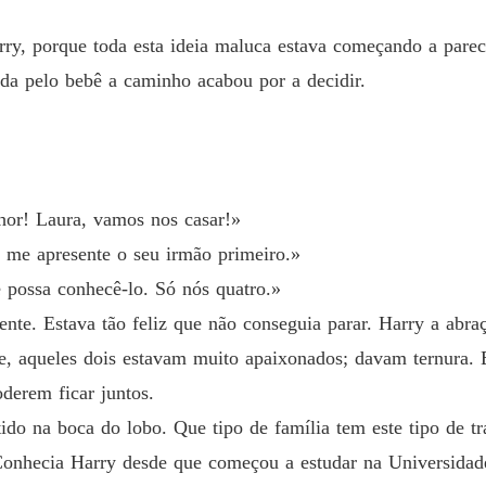
Capítul
ry, porque toda esta ideia maluca estava começando a parece
Uma es
Capítul
ada pelo bebê a caminho acabou por a decidir.
Uma es
Capítul
Uma es
hor! Laura, vamos nos casar!»
Capítul
s me apresente o seu irmão primeiro.»
Uma es
e possa conhecê-lo. Só nós quatro.»
Capítulo
te. Estava tão feliz que não conseguia parar. Harry a abra
Uma es
de, aqueles dois estavam muito apaixonados; davam ternura.
Capítulo
derem ficar juntos.
Uma es
ido na boca do lobo. Que tipo de família tem este tipo de tra
Capítul
onhecia Harry desde que começou a estudar na Universidade
Uma es