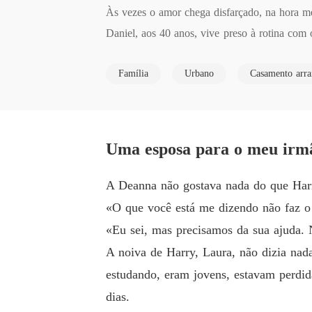
Às vezes o amor chega disfarçado, na hora m
Daniel, aos 40 anos, vive preso à rotina com o
convencido de que nunca mais voltaria a amar.
Família
Urbano
Casamento arra
Deanna, por sua vez, sonha em cantar na óper
ando seu amigo Harry pede a ela um favor des
Daniel se case primeiro.

Uma esposa para o meu irm
O que começa como um acordo para ajudar Har
A Deanna não gostava nada do que Harry
ação tão intensa quanto inesperada. Ela devol
«O que você está me dizendo não faz o 
ossíveis depois de sua última desilusão amoros
«Eu sei, mas precisamos da sua ajuda. 
A noiva de Harry, Laura, não dizia nad
No entanto, eles não estão sozinhos nessa his
estudando, eram jovens, estavam perdid
s... e os próprios medos. Porque, no fim, o c
dias.