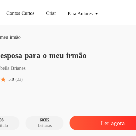
Contos Curtos
Criar
Para Autores
 meu irmão
Uma es
esposa para o meu irmão
Capítul
Uma es
bella Brianes
Capítulo
5.0
(22)
Uma es
Capítulo
Uma es
Capítul
98
603K
Ler agora
ítulo
Leituras
Uma es
Capítul