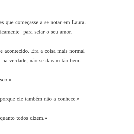
 33 Coração partido
02/11/2025
posa para o meu irmão
es que começasse a se notar em Laura.
 34 34 Astúcia
02/11/2025
icamente" para selar o seu amor.
posa para o meu irmão
 35 Olhares
02/11/2025
e acontecido. Era a coisa mais normal
posa para o meu irmão
, na verdade, não se davam tão bem.
o 36 Reed
02/11/2025
posa para o meu irmão
sco.»
 37 Não precisa dela
02/11/2025
posa para o meu irmão
ê porque ele também não a conhece.»
 38 Olha e recorda
02/11/2025
posa para o meu irmão
" quanto todos dizem.»
o 39 Tormentas
02/11/2025