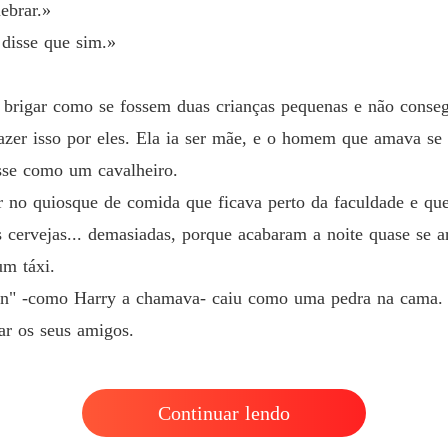
ebrar.»
 disse que sim.»
 a brigar como se fossem duas crianças pequenas e não consegu
azer isso por eles. Ela ia ser mãe, e o homem que amava se 
sse como um cavalheiro.
ar no quiosque de comida que ficava perto da faculdade e qu
ervejas... demasiadas, porque acabaram a noite quase se ar
um táxi.
an" -como Harry a chamava- caiu como uma pedra na cama. E
dar os seus amigos.
Continuar lendo