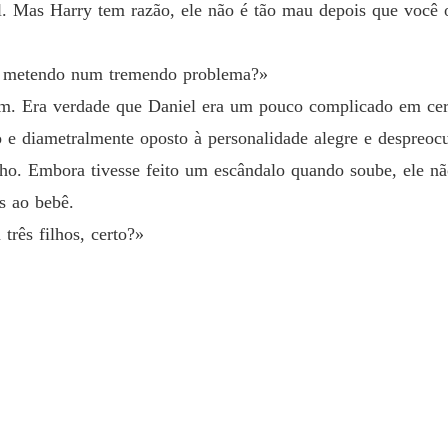
Uma es
 Mas Harry tem razão, ele não é tão mau depois que você o 
Capítulo
me metendo num tremendo problema?»
ram. Era verdade que Daniel era um pouco complicado em cer
e diametralmente oposto à personalidade alegre e despreoc
nho. Embora tivesse feito um escândalo quando soube, ele nã
s ao bebê.
três filhos, certo?»