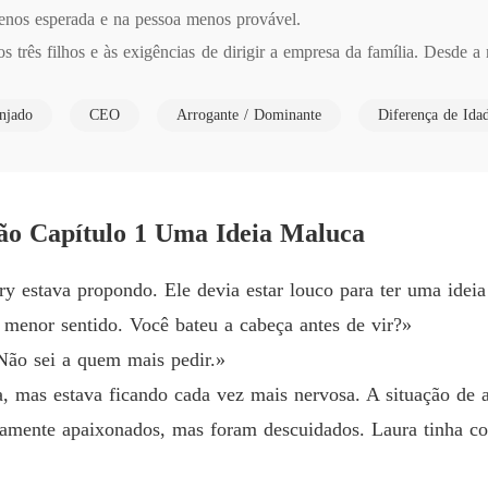
enos esperada e na pessoa menos provável.

Uma es
s três filhos e às exigências de dirigir a empresa da família. Desde a
Capítulo


Uma es
njado
CEO
Arrogante / Dominante
Diferença de Ida
Capítul
a. Trabalha meio período, estuda na universidade e está a apenas u
Uma es
esperado: uma antiga tradição familiar o impede de se casar com a no
Capítulo
ão Capítulo 1 Uma Ideia Maluca
Uma es
Capítulo
ry se transforma em um casamento de fachada entre dois opostos co
 estava propondo. Ele devia estar louco para ter uma ideia
ve a Daniel o calor e a esperança de uma nova família; ele se torna 
Uma es
menor sentido. Você bateu a cabeça antes de vir?»
Capítulo
a.

Não sei a quem mais pedir.»
Uma es
a, mas estava ficando cada vez mais nervosa. A situação de
tória. Segredos, interesses ocultos e a diferença de idade ameaçam s
Capítul
amente apaixonados, mas foram descuidados. Laura tinha co
oração sempre tem razões que a própria razão nunca será capaz de ente
Uma es
Capítul