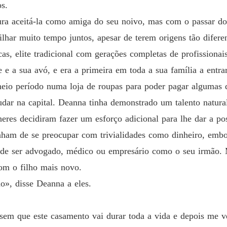
s.
Capítul
aura aceitá-la como amiga do seu noivo, mas com o passar 
Uma es
har muito tempo juntos, apesar de terem origens tão diferen
Capítulo
as, elite tradicional com gerações completas de profissiona
Uma es
e a sua avó, e era a primeira em toda a sua família a entra
Capítul
io período numa loja de roupas para poder pagar algumas d
Uma es
dar na capital. Deanna tinha demonstrado um talento natural
Capítulo
res decidiram fazer um esforço adicional para lhe dar a pos
Uma es
nham de se preocupar com trivialidades como dinheiro, embor
Capítulo
z de ser advogado, médico ou empresário como o seu irmão.
Uma es
com o filho mais novo.
Capítul
o», disse Deanna a eles.
Uma es
Capítulo
em que este casamento vai durar toda a vida e depois me v
Uma es