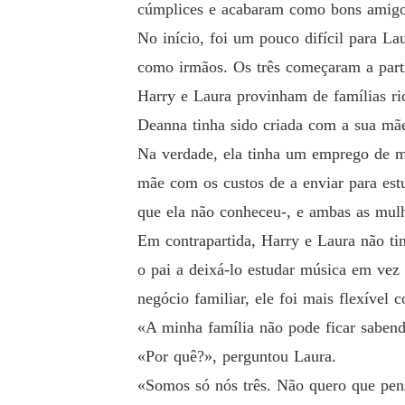
cúmplices e acabaram como bons amigo
No início, foi um pouco difícil para L
como irmãos. Os três começaram a partil
Harry e Laura provinham de famílias ric
Deanna tinha sido criada com a sua mãe 
Na verdade, ela tinha um emprego de me
mãe com os custos de a enviar para estu
que ela não conheceu-, e ambas as mulhe
Em contrapartida, Harry e Laura não ti
o pai a deixá-lo estudar música em ve
negócio familiar, ele foi mais flexível 
«A minha família não pode ficar sabend
«Por quê?», perguntou Laura.
«Somos só nós três. Não quero que pens