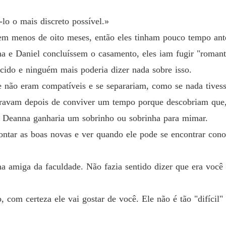
Capítulo
o o mais discreto possível.»
Uma es
em menos de oito meses, então eles tinham pouco tempo ant
Capítulo
 e Daniel concluíssem o casamento, eles iam fugir "romant
Uma es
scido e ninguém mais poderia dizer nada sobre isso.
Capítulo
 não eram compatíveis e se separariam, como se nada tivess
Uma es
aravam depois de conviver um tempo porque descobriam que
Capítul
e Deanna ganharia um sobrinho ou sobrinha para mimar.
Uma es
ontar as boas novas e ver quando ele pode se encontrar cono
Capítulo
Uma es
a amiga da faculdade. Não fazia sentido dizer que era voc
Capítulo
Uma es
 com certeza ele vai gostar de você. Ele não é tão "difícil
Capítul