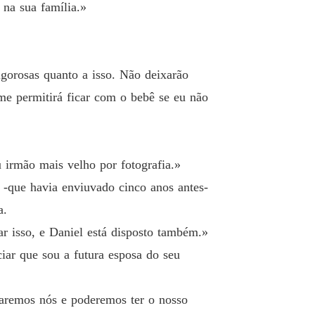
na sua família.»
posa para o meu irmão
o 13 Rock & Roll
28/10/2025
igorosas quanto a isso. Não deixarão
posa para o meu irmão
o 14 Noite de Núpcias
29/10/2025
me permitirá ficar com o bebê se eu não
posa para o meu irmão
 15 Sorrisos
29/10/2025
 irmão mais velho por fotografia.»
posa para o meu irmão
 16 Afaste-se da Minha Esposa
29/10/2025
 -que havia enviuvado cinco anos antes-
a.
posa para o meu irmão
o 17 Meu Marido Sexy
30/10/2025
 isso, e Daniel está disposto também.»
iar que sou a futura esposa do seu
posa para o meu irmão
o 18 Não, Não Quero
30/10/2025
faremos nós e poderemos ter o nosso
posa para o meu irmão