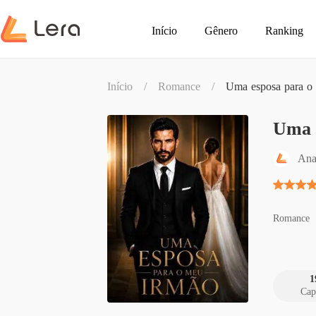
Início
Gênero
Ranking
Início
/
Romance
/
Uma esposa para o
Uma 
Ana
Romance
1
Cap