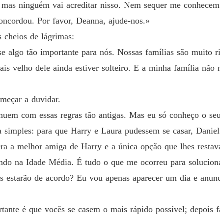
, mas ninguém vai acreditar nisso. Nem sequer me conhecem 
Uma es
oncordou. Por favor, Deanna, ajude-nos.»
Capítul
s cheios de lágrimas:
e algo tão importante para nós. Nossas famílias são muito r
Uma es
Capítul
is velho dele ainda estiver solteiro. E a minha família não 
Uma es
Capítulo
meçar a duvidar.
inuem com essas regras tão antigas. Mas eu só conheço o seu
Uma es
Capítulo
simples: para que Harry e Laura pudessem se casar, Daniel
ra a melhor amiga de Harry e a única opção que lhes restav
Uma es
Capítul
do na Idade Média. É tudo o que me ocorreu para solucionar
es estarão de acordo? Eu vou apenas aparecer um dia e anunc
Uma es
Capítul
tante é que vocês se casem o mais rápido possível; depois 
Uma es