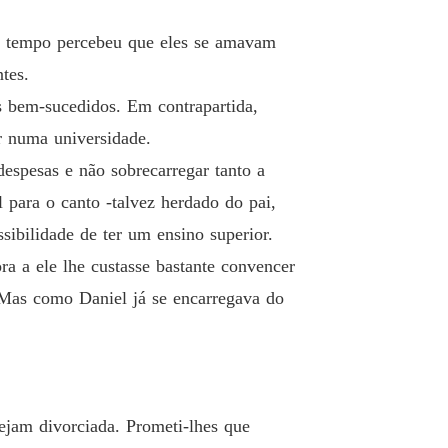
o 26 Não quero que se contenha
02/11/2025
do tempo percebeu que eles se amavam
posa para o meu irmão
tes.
 27 Perdeste-te nela
02/11/2025
is bem-sucedidos. Em contrapartida,
posa para o meu irmão
r numa universidade.
o 28 Madeira e sândalo
02/11/2025
espesas e não sobrecarregar tanto a
posa para o meu irmão
 para o canto -talvez herdado do pai,
 29 Tristeza e desejo
02/11/2025
sibilidade de ter um ensino superior.
posa para o meu irmão
a a ele lhe custasse bastante convencer
 30 És uma grosseira
02/11/2025
 Mas como Daniel já se encarregava do
posa para o meu irmão
o 31 Estocadas
02/11/2025
posa para o meu irmão
 32 Eu gosto dela, Susan
02/11/2025
ejam divorciada. Prometi-lhes que
posa para o meu irmão