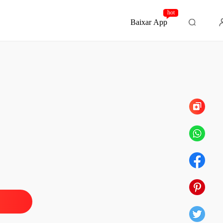
hot
Baixar App
Capítulo 198 Epílogo Final
posa para o meu irmão
o 1 Uma Ideia Maluca
27/10/2025
posa para o meu irmão
 2 Cara de gelo
27/10/2025
posa para o meu irmão
 3 O Primeiro Encontro
27/10/2025
posa para o meu irmão
o 4 Vou Casar-me
27/10/2025
posa para o meu irmão
o 5 Prima Donna
27/10/2025