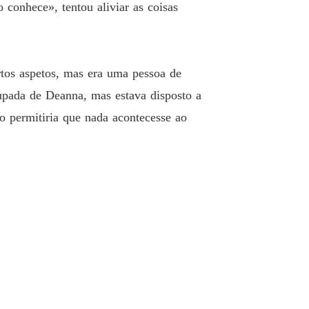
posa para o meu irmão
conhece», tentou aliviar as coisas
 40 Quem não arrisca, não ganha
02/11/2025
tos aspetos, mas era uma pessoa de
upada de Deanna, mas estava disposto a
o permitiria que nada acontecesse ao