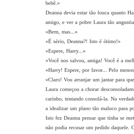
bebê.»
Deanna devia estar tão louca quanto Har
amigo, e ver a pobre Laura tão angusti
«Bem, mas...»
«É sério, Deanna?! Isto é ótimo!»
«Espere, Harry...»
«Você nos salvou, amiga! Você é a mel
«Harry! Espere, por favor... Pelo meno
«Claro! Vou arranjar um jantar para qu
Laura começou a chorar desconsoladamen
carinho, tentando consolá-la. Na verda
a idealizar um plano tão maluco para po
Isto fez Deanna pensar que tinha se met
não podia recusar um pedido daquele. C