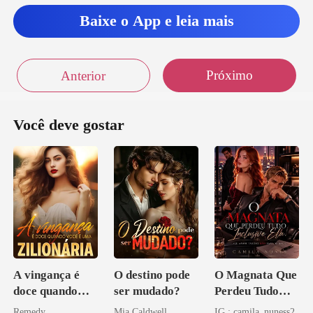
Baixe o App e leia mais
Próximo
Anterior
Você deve gostar
A vingança é
O destino pode
O Magnata Que
doce quando
ser mudado?
Perdeu Tudo
você é uma
Inclusive Ela
Remedy
Mia Caldwell
IG : camila_nuness2