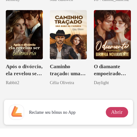
zilionária
Após o divórcio,
Caminho
O diamante
ela revelou ser
traçado: uma
empoeirado
bilionária
babá na fazenda
brilha
Rabbit2
Célia Oliveira
Daylight
novamente
Abrir
Reclame seu bônus no App