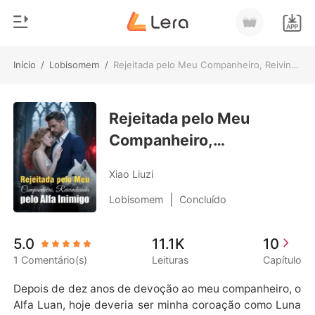
Início
/
Lobisomem
/
Rejeitada pelo Meu Companheiro, Reivindicada pelo Alfa Inimigo
0
Início
Loja
Rejeitada pelo Meu
Gênero
Companheiro,
Moderno
Histórico
Reivindicada pelo Alfa
Lobisomem
Xiao Liuzi
Inimigo
Sair
Contos
|
Lobisomem
Concluído
Romance
Baixar App
5.0
11.1K
10
Bilionários
1 Comentário(s)
Leituras
Capítulo
Ranking
Depois de dez anos de devoção ao meu companheiro, o 
Alfa Luan, hoje deveria ser minha coroação como Luna