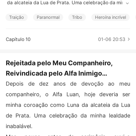
Contos Curtos
 da alcateia da Lua de Prata. Uma celebração da minha 
lealdade inabalável.

Traição
Paranormal
Tribo
Heroína incrível
Mas, pouco antes da cerimônia, ouvi-o conversando co
m seu Beta. Ele me chamou de "terra infértil" e zombou, 
dizendo que me substituiria por sua amante grávida, Dé
Capítulo 10
01-06 20:53
bora. Ele até fez uma aposta de que eu voltaria rastejan
do em três dias.

Rejeitada pelo Meu Companheiro,
Na frente de toda a alcateia, ele anunciou Débora com
Reivindicada pelo Alfa Inimigo
o a nova Luna, exibindo um atestado médico falso com
o prova da minha falha. Quando tentei ir embora, fui ac
Capítulo 1
Depois de dez anos de devoção ao meu
usada de atacá-la.

companheiro, o Alfa Luan, hoje deveria ser
O Comando do Alfa de Luan me atingiu em cheio, força
minha coroação como Luna da alcateia da Lua
ndo-me a cair de joelhos. "Ela atacou sua futura Luna",
 ele declarou, com os olhos cheios de desprezo.

de Prata. Uma celebração da minha lealdade
inabalável.
Sua ordem final foi pelos chicotes. Banhados em prata,
 eles rasgaram minhas costas antes que seus guerreiros 