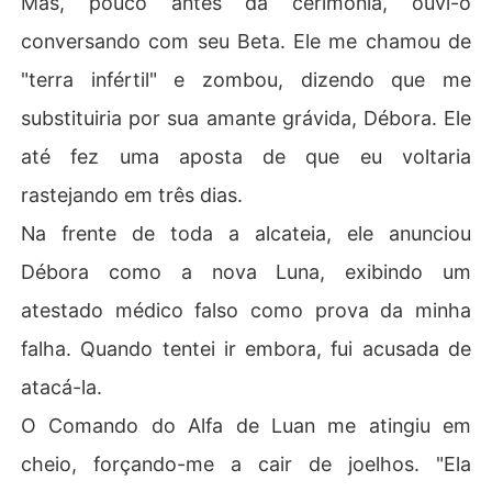
Mas, pouco antes da cerimônia, ouvi-o
me jogassem fora como lixo, deixando-me para morrer
conversando com seu Beta. Ele me chamou de
 na floresta.

"terra infértil" e zombou, dizendo que me
Desmaiei com a dor e o veneno, apenas para acordar pr
substituiria por sua amante grávida, Débora. Ele
isioneira mais uma vez. Olhando para mim estava o ater
rorizante Alfa da nossa alcateia rival, Rael Matos. Ele ol
até fez uma aposta de que eu voltaria
hou para minhas roupas rasgadas e feridas sangrando,
rastejando em três dias.
 e sua voz era um murmúrio frio e questionador enquant
o repetia as palavras que me assombraram por anos.

Na frente de toda a alcateia, ele anunciou
Débora como a nova Luna, exibindo um
"Uma loba inútil?"
atestado médico falso como prova da minha
falha. Quando tentei ir embora, fui acusada de
atacá-la.
O Comando do Alfa de Luan me atingiu em
cheio, forçando-me a cair de joelhos. "Ela