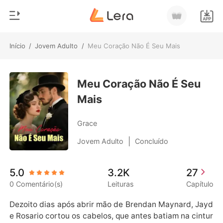
Início
/
Jovem Adulto
/
Meu Coração Não É Seu Mais
0
Início
Loja
Meu Coração Não É Seu
Gênero
Mais
Moderno
Histórico
Lobisomem
Grace
Sair
Contos
|
Jovem Adulto
Concluído
Romance
Baixar App
5.0
3.2K
27
Bilionários
0 Comentário(s)
Leituras
Capítulo
Ranking
Dezoito dias após abrir mão de Brendan Maynard, Jayd
e Rosario cortou os cabelos, que antes batiam na cintur