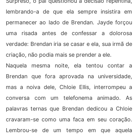
Surpreso, o pai questionou a decisão repentina,
Ele saiu do quarto, furioso, deixando-a para trás com os 
lembrando-a de que ela sempre insistira em
pedaços da carta, que ela remendou cuidadosamente.
 O amor dela, contudo, não morreu, nem mesmo quando 
permanecer ao lado de Brendan. Jayde forçou
ele levou Chloie Ellis para casa e lhe pediu que a chama
uma risada antes de confessar a dolorosa
sse de "cunhada".

verdade: Brendan iria se casar e ela, sua irmã de
Agora, ela compreendia. Cabia a ela mesma apagar aqu
criação, não podia mais se prender a ele.
ele fogo. Precisava arrancar Brendan de seu coração.
Naquela mesma noite, ela tentou contar a
Brendan que fora aprovada na universidade,
mas a noiva dele, Chloie Ellis, interrompeu a
conversa com um telefonema animado. As
palavras ternas que Brendan dedicou a Chloie
cravaram-se como uma faca em seu coração.
Lembrou-se de um tempo em que aquela