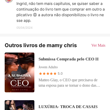
Ingrid, não tem mais capítulos, se quiser saber a 
continuação do livro tem que comprar em outro a
plicativo 😡 a autora não disponibilizou o livro ne
sse app.
05/04/2024
Outros livros de mamy chris
Ver Mais
Submissa Comprada pelo CEO II
Jovem Adulto
5.0
Matteo Glay, o CEO que precisava de
uma esposa para se tornar o dono das
empresas da família, à procura de uma
linda mulher, ele se envolve, se
apaixonou à primeira vista por Melinda
LUXÚRIA- TROCA DE CASAIS
Keen, a linda, garota sapeca, nada