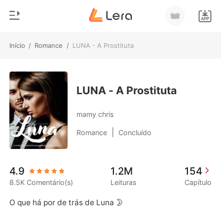
Início
/
Romance
/
LUNA - A Prostituta
0
Início
Loja
Gênero
LUNA - A Prostituta
Moderno
Histórico
mamy chris
Lobisomem
|
Romance
Concluído
Sair
Contos
Romance
Baixar App
4.9
1.2M
154
Bilionários
8.5K Comentário(s)
Leituras
Capítulo
Ranking
O que há por de trás de Luna 🌛
