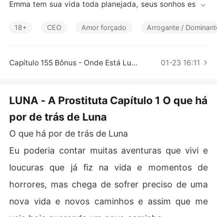
Contos Curtos
Emma tem sua vida toda planejada, seus sonhos estão
 prestes se realizar, mas fatalmente tudo muda e a doc
e e ingênua Emma se vê tendo que fazer uma grande es
18+
CEO
Amor forçado
Arrogante / Dominant
colha, e assim nasce a Luna. A mulher mais fria, obscur
a e que guarda um grande segredo. Nesse novo mundo
 surge um amor, o mais inesperado e relutante. 

Capítulo 155 Bônus - Onde Está Luna
01-23 16:11
Será Emma ou melhor, Luna, capaz de amar na sua nova 
vida? E esse amor, será capaz de sobreviver diante do
LUNA - A Prostituta Capítulo 1 O que há
 seu grande segredo? Venha descobrir a realidade por
por de trás de Luna
 detrás da vida de uma prostituta.
O que há por de trás de Luna
Eu poderia contar muitas aventuras que vivi e
loucuras que já fiz na vida e momentos de
horrores, mas chega de sofrer preciso de uma
nova vida e novos caminhos e assim que me