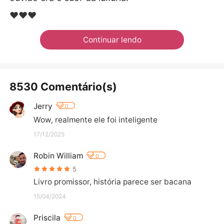
❤❤❤
Continuar lendo
8530 Comentário(s)
Jerry
0
Wow, realmente ele foi inteligente
17/12/2025
Robin William
0
5
Livro promissor, história parece ser bacana
15/04/2024
Priscila
0