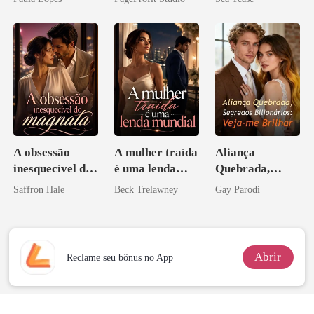
A obsessão
A mulher traída
Aliança
inesquecível do
é uma lenda
Quebrada,
magnata
mundial
Segredos
Saffron Hale
Beck Trelawney
Gay Parodi
Bilionários:
Veja-me Brilhar
Abrir
Reclame seu bônus no App