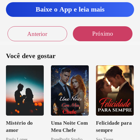
Baixe o App e leia mais
Próximo
Anterior
Você deve gostar
Mistério do
Uma Noite Com
Felicidade para
amor
Meu Chefe
sempre
Paula Lopes
PageProfit Studio
Sea Tease