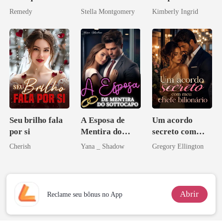
você é uma
do professor
Remedy
Stella Montgomery
Kimberly Ingrid
zilionária
Seu brilho fala
A Esposa de
Um acordo
por si
Mentira do
secreto com
Sottocapo
meu chefe
Cherish
Yana _ Shadow
Gregory Ellington
bilionário
Abrir
Reclame seu bônus no App