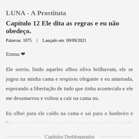
LUNA - A Prostituta
Capítulo 12 Ele dita as regras e eu não
obedeço.
Palavras: 1075
|
Lançado em: 09/09/2021
0
ma
Loja
cama e respirou ofegante e eu amarrada,
Histórico
esperando a libertação de tud
Sair
o banheiro e
Baixar App
fiquei me olhando no espelho e
Capítulos Desbloqueados