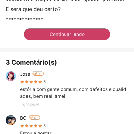
E será que deu certo?
**************
Continuar lendo
3 Comentário(s)
Jose
0
5
estória com gente comum, com defeitos e qualid
ades, bem real. amei
13/08/2025
BO
0
5
Estou a gostar