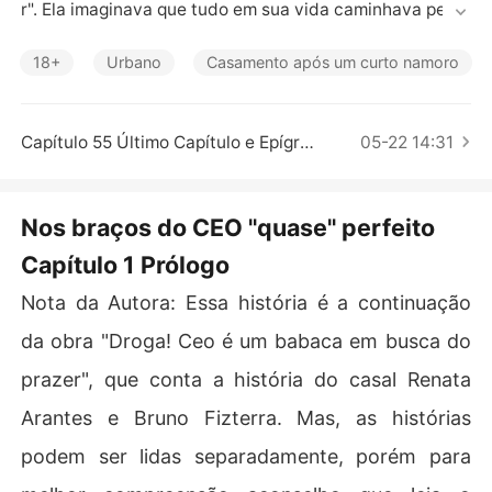
Contos Curtos
r". Ela imaginava que tudo em sua vida caminhava perfe
itamente, porém as coisas mudam quando ela recebe u
ma nova proposta de emprego que se faz necessário m
18+
Urbano
Casamento após um curto namoro
udar de cidade e seu destino se cruza com o do misteri
oso Bruno Fizterra. 

Capítulo 55 Último Capítulo e Epígrafe
05-22 14:31
Bruno é um homem com uma beleza genuína, muito bem 
sucedido e tudo o que lhe importa é o trabalho. Ele é en
igmático, regrado e cheio de manias. Em sua vida não e
Nos braços do CEO "quase" perfeito
xiste espaço para romances, mas se algum dia chegar a 
Capítulo 1 Prólogo
acontecer, será com uma mulher linda e principalmente, 
que caminhe de acordo com o que o senhor "perfeição"
Nota da Autora: Essa história é a continuação
 acredita ser o certo.

da obra "Droga! Ceo é um babaca em busca do
*******************

prazer", que conta a história do casal Renata
Ela é uma louca que só busca sucesso profissional e um
a boa foda.

Arantes e Bruno Fizterra. Mas, as histórias
Ele é o senhor todo certinho que só deseja conquistar o 
podem ser lidas separadamente, porém para
mundo através do seu trabalho e que odeia futilidades. 
