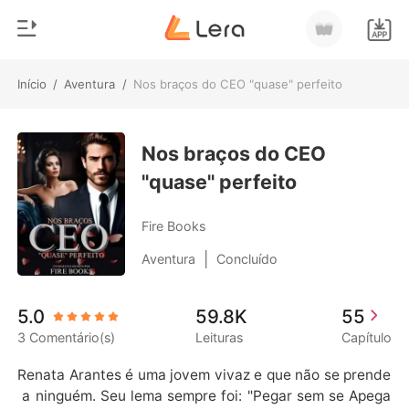
Início
/
Aventura
/
Nos braços do CEO "quase" perfeito
0
Início
Loja
Nos braços do CEO
Gênero
"quase" perfeito
Moderno
Histórico
Lobisomem
Fire Books
Sair
Contos
|
Aventura
Concluído
Romance
Baixar App
5.0
59.8K
55
Bilionários
3 Comentário(s)
Leituras
Capítulo
Ranking
Renata Arantes é uma jovem vivaz e que não se prende
 a ninguém. Seu lema sempre foi: "Pegar sem se Apega