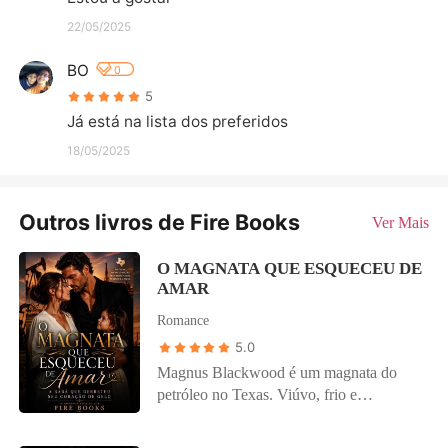
22/05/2025
BO
0
5
Já está na lista dos preferidos
18/05/2025
Outros livros de Fire Books
Ver Mais
O MAGNATA QUE ESQUECEU DE
AMAR
Romance
5.0
Magnus Blackwood é um magnata do
petróleo no Texas. Viúvo, frio e
implacável nos negócios, ele é temido por
todos... menos por sua própria filha.