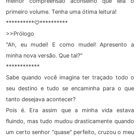
melhor compreensão aconselho que leia o
São como água e óleo. Será que isso vai dá certo?

primeiro volume. Tenha uma ótima leitura!
******************
**********♡**********
>>Prólogo
"Ah, eu mudei! E como mudei! Apresento a
minha nova versão. Que tal?"
************
Sabe quando você imagina ter traçado todo o
seu destino e tudo se encaminha para o que
tanto desejava acontecer?
Pois é. Era assim que a minha vida estava
fluindo, mas tudo mudou drasticamente quando
um certo senhor "quase" perfeito, cruzou o meu