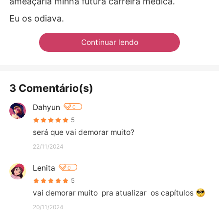
ameaçaria minha futura carreira medica.
Eu os odiava.
Continuar lendo
3 Comentário(s)
Dahyun
0
5
será que vai demorar muito?
22/11/2024
Lenita
0
5
vai demorar muito  pra atualizar  os capítulos 
20/11/2024