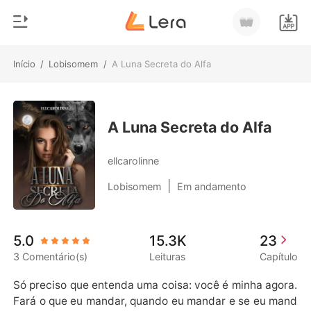
Início
/
Lobisomem
/
A Luna Secreta do Alfa
0
Início
Loja
Gênero
A Luna Secreta do Alfa
Moderno
Histórico
ellcarolinne
Lobisomem
|
Lobisomem
Em andamento
Sair
Contos
Romance
Baixar App
5.0
15.3K
23
Bilionários
3 Comentário(s)
Leituras
Capítulo
Ranking
Só preciso que entenda uma coisa: você é minha agora. 
Fará o que eu mandar, quando eu mandar e se eu mand