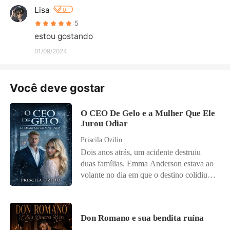
Lisa
0
5
estou gostando
01/09/2024
Você deve gostar
O CEO De Gelo e a Mulher Que Ele
Jurou Odiar
Priscila Ozilio
Dois anos atrás, um acidente destruiu
duas famílias. Emma Anderson estava ao
volante no dia em que o destino colidiu
com a vida de Damien Knight. Ela
perdeu os pais; ele perdeu a esposa. E o
pequeno Luca, filho de Damien, perdeu
Don Romano e sua bendita ruína
algo precioso: sua voz. Desde a tragédia,