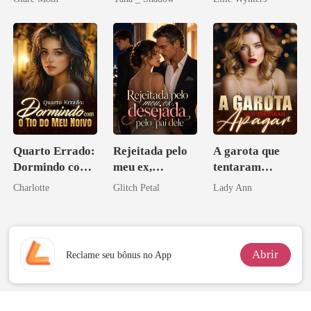
grego
Quarto Errado:
Rejeitada pelo
A garota que
Dormindo com
meu ex,
tentaram
o Tio do Meu
desejada pelo
apagar
Charlotte
Glitch Petal
Lady Ann
Noivo
pai dele
Abrir
Reclame seu bônus no App