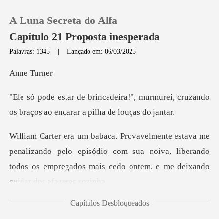
A Luna Secreta do Alfa
Capítulo 21 Proposta inesperada
Palavras: 1345
|
Lançado em: 06/03/2025
0
Tur
, murmurei, cruzando
Loja
os braços ao e
Histórico
ando pelo episódio com sua noiva, liberando
Sair
todos os empregad
Baixar App
Capítulos Desbloqueados
u estava morr