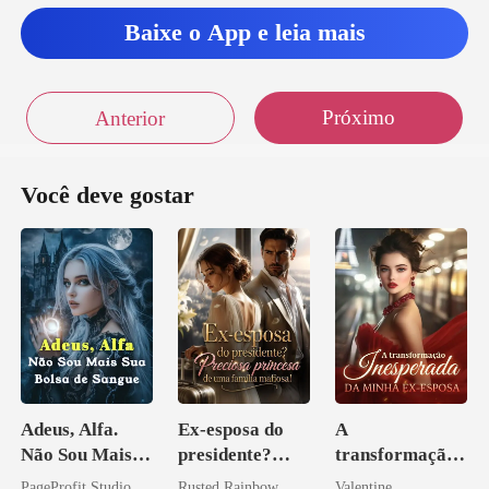
Baixe o App e leia mais
Próximo
Anterior
Você deve gostar
Adeus, Alfa.
Ex-esposa do
A
Não Sou Mais
presidente?
transformação
Sua Bolsa de
Preciosa
inesperada da
PageProfit Studio
Rusted Rainbow
Valentine