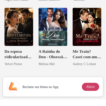
Sangue
princesa de uma
minha ex-
família
esposa
mafiosa!
Da esposa
A Rainha do
Me Traiu?
ridicularizada à
Don - Obsessão,
Casei com um
irmã que
Paixão e Sangue
Magnata
Velvet Piston
Melissa Mel
Audrey C Leilani
ninguém ousa
desafiar
Abrir
Reclame seu bônus no App