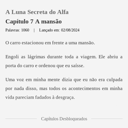
A Luna Secreta do Alfa
Capítulo 7 A mansão
Palavras: 1060
|
Lançado em: 02/08/2024
0
onou em frente
a viagem. Ele abriu a
Loja
porta do
Histórico
lpada
por nada disso, mas todos os acontecimen
Sair
Baixar App
em meu peito, que me fa
Capítulos Desbloqueados