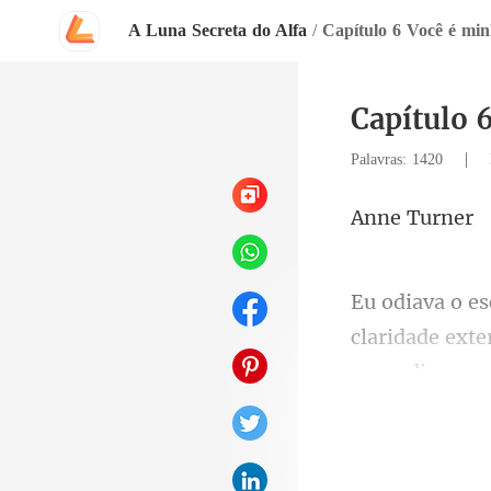
A Luna Secreta do Alfa
/
Capítulo 6 Você é mi
Capítulo 
|
Palavras: 1420
e T
aridade exte
esse