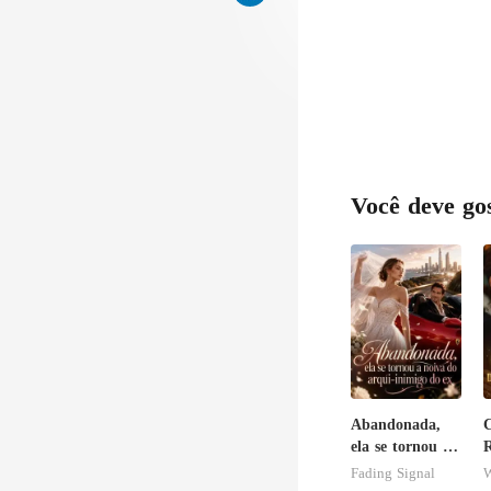
Você deve go
Abandonada,
ela se tornou a
noiva do arqui-
o
Fading Signal
W
inimigo do ex