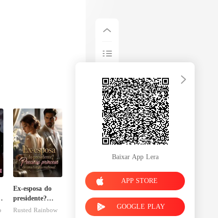
Baixar App Lera
APP STORE
Ex-esposa do
o
presidente?
GOOGLE PLAY
u
Preciosa
o
Rusted Rainbow
princesa de