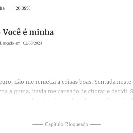
nha
|
26.09%
6 Você é minha
Lançado em: 02/08/2024
rna alguma, havia me cansado de chorar e decidi. 
o porão e como im
—— Capítulo Bloqueado ——