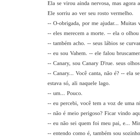
Ela se virou ainda nervosa, mas agora a 
Ele sorriu ao ver seu rosto vermelho.
-- O-obrigada, por me ajudar... Muitas
-- eles merecem a morte. -- ela o olhou
-- também acho. -- seus lábios se curv
-- eu sou Vahem. -- ele falou bruscamen
-- Canary, sou Canary D'rue. seus olhos
-- Canary... Você canta, não é? -- ela 
estava só, ali naquele lago.
-- um... Pouco.
-- eu percebi, você tem a voz de uma ni
-- não é meio perigoso? Ficar vindo aqu
-- eu não sei quem foi meu pai, e... Mi
-- entendo como é, também sou sozinho. 