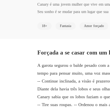
Canary é uma jovem mulher que vive em uma al
Seu sonho é se mudar para um lugar que sua mã
Mas um certo dia enquanto está na aldeia, o alf
18+
Fantasia
Amor forçado
Mas enquanto está implorando em seu coração 
Ele a salva das garras do alfa, e a leva até sua 
Mas nos poucos dias que está com esse homem,
Forçada a se casar com um l
A garota segurou o balde pesado com a 
tempo para pensar muito, uma voz mascu
-- Continue inclinada, a visão é prazer
Diante dela havia três lobos e seus olha
Canary sabia que os lobos faziam o que
-- Tire suas roupas. -- Ordenou o mais 