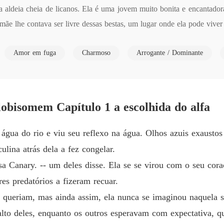
deia cheia de licanos. Ela é uma jovem muito bonita e encantadora, 
Forçad
e lhe contava ser livre dessas bestas, um lugar onde ela pode viver 
Capítul
a a avista e de imediato quer ela para ser sua esposa. Ele se quer a ped
Forçad
Amor em fuga
Charmoso
Arrogante / Dominante
para ser salva daquilo de alguma forma, um outro licano surge. Algué
Capítulo
terra. 

Forçad
 ela descobre que não passa de uma prisioneira. 

Capítulo
obisomem Capítulo 1 a escolhida do alfa
Forçad
Capítulo
água do rio e viu seu reflexo na água. Olhos azuis exaustos
Forçad
lina atrás dela a fez congelar.
Capítulo
osa Canary. -- um deles disse. Ela se se virou com o seu cora
Forçad
res predatórios a fizeram recuar.
Capítulo
 queriam, mas ainda assim, ela nunca se imaginou naquela s
Forçad
alto deles, enquanto os outros esperavam com expectativa, q
Capítul