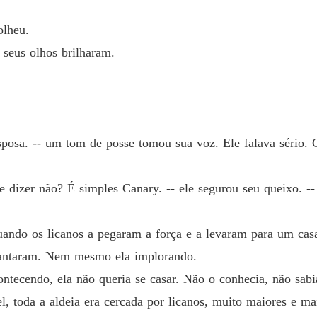
Forçad
Capítul
olheu.
 seus olhos brilharam.
sposa. -- um tom de posse tomou sua voz. Ele falava sério. C
e dizer não? É simples Canary. -- ele segurou seu queixo. -- 
uando os licanos a pegaram a força e a levaram para um cas
diantaram. Nem mesmo ela implorando.
ontecendo, ela não queria se casar. Não o conhecia, não sabi
l, toda a aldeia era cercada por licanos, muito maiores e mai