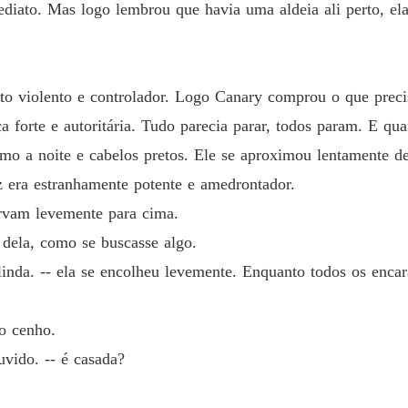
ediato. Mas logo lembrou que havia uma aldeia ali perto, e
Capítulo
Forçad
Capítul
to violento e controlador. Logo Canary comprou o que precis
Forçad
a forte e autoritária. Tudo parecia parar, todos param. E qua
Capítulo
mo a noite e cabelos pretos. Ele se aproximou lentamente de
Forçad
z era estranhamente potente e amedrontador.
Capítulo
curvam levemente para cima.
Forçad
dela, como se buscasse algo.
Capítul
linda. -- ela se encolheu levemente. Enquanto todos os enca
Forçad
Capítulo
 o cenho.
Forçad
uvido. -- é casada?
Capítul