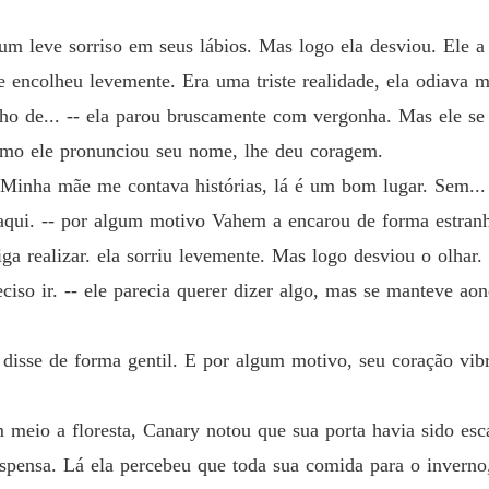
Capítulo
um leve sorriso em seus lábios. Mas logo ela desviou. Ele a
Forçad
 encolheu levemente. Era uma triste realidade, ela odiava mo
Capítul
nho de... -- ela parou bruscamente com vergonha. Mas ele s
Forçad
como ele pronunciou seu nome, lhe deu coragem.
Capítul
l. Minha mãe me contava histórias, lá é um bom lugar. Sem..
Forçad
 aqui. -- por algum motivo Vahem a encarou de forma estran
Capítul
ga realizar. ela sorriu levemente. Mas logo desviou o olhar.
Forçad
ciso ir. -- ele parecia querer dizer algo, mas se manteve ao
Capítul
Forçad
e disse de forma gentil. E por algum motivo, seu coração vib
Capítul
Forçad
meio a floresta, Canary notou que sua porta havia sido esc
Capítul
ispensa. Lá ela percebeu que toda sua comida para o inverno,
Forçad