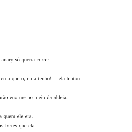
a a se casar com um lobisomem
o 40 Casamento forçado
12/04/2024
anary só queria correr.
eu a quero, eu a tenho! -- ela tentou
arão enorme no meio da aldeia.
a quem ele era.
s fortes que ela.