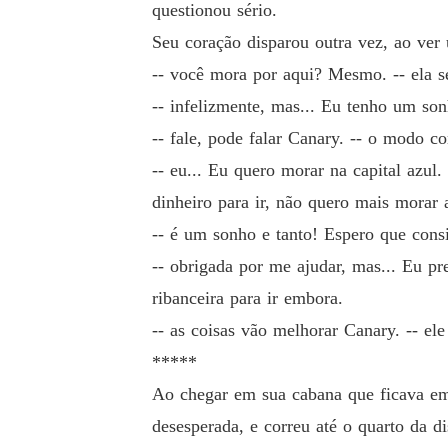
questionou sério.
Seu coração disparou outra vez, ao ver 
-- você mora por aqui? Mesmo. -- ela se
-- infelizmente, mas... Eu tenho um so
-- fale, pode falar Canary. -- o modo 
-- eu... Eu quero morar na capital azu
dinheiro para ir, não quero mais morar
-- é um sonho e tanto! Espero que consi
-- obrigada por me ajudar, mas... Eu pre
ribanceira para ir embora.
-- as coisas vão melhorar Canary. -- el
*****
Ao chegar em sua cabana que ficava em 
desesperada, e correu até o quarto da d