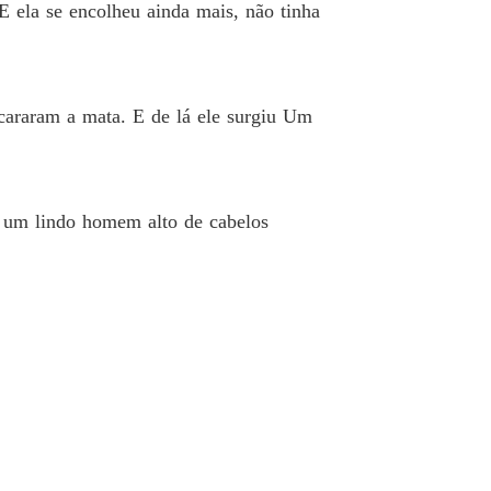
 ela se encolheu ainda mais, não tinha
a a se casar com um lobisomem
o 13 Uma nova raça
30/03/2024
ncararam a mata. E de lá ele surgiu Um
a a se casar com um lobisomem
 14 Sentimentos conflitantes
30/03/2024
a a se casar com um lobisomem
o 15 Tomando uma atitude
30/03/2024
m um lindo homem alto de cabelos
a a se casar com um lobisomem
 16 Teste de controle
04/04/2024
a a se casar com um lobisomem
 17 A conquista
04/04/2024
a a se casar com um lobisomem
 18 A volta do monstro
05/04/2024
a a se casar com um lobisomem