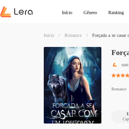
Início
Gênero
Ranking
Início
/
Romance
/
Forçada a se casa
Forç
nat
Romance
1
Cap