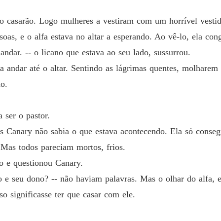
o casarão. Logo mulheres a vestiram com um horrível vesti
oas, e o alfa estava no altar a esperando. Ao vê-lo, ela con
andar. -- o licano que estava ao seu lado, sussurrou.
a andar até o altar. Sentindo as lágrimas quentes, molharem 
o.
 ser o pastor.
 Canary não sabia o que estava acontecendo. Ela só consegu
Mas todos pareciam mortos, frios.
io e questionou Canary.
o e seu dono? -- não haviam palavras. Mas o olhar do alfa, e
so significasse ter que casar com ele.