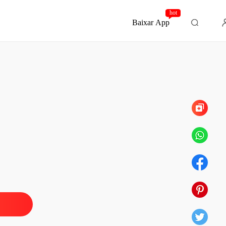
hot
Baixar App
Capítulo 120 E aqui chega ao fim
a a se casar com um lobisomem
 1 a escolhida do alfa
30/03/2024
a a se casar com um lobisomem
 2 O lorde rouge
30/03/2024
a a se casar com um lobisomem
 3 A híbrida
30/03/2024
a a se casar com um lobisomem
 4 A união das luas
30/03/2024
a a se casar com um lobisomem
 5 A oficialização da união
30/03/2024