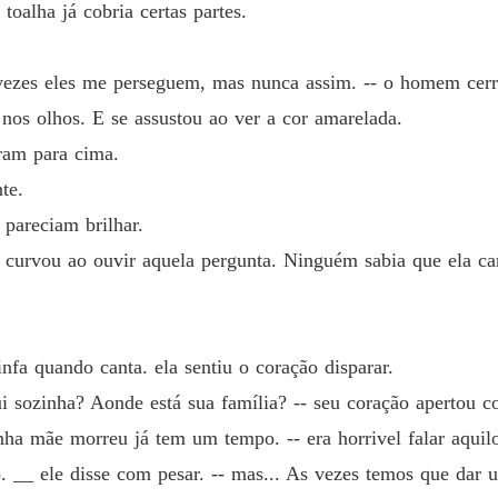
Capítulo
toalha já cobria certas partes.
Forçad
Capítulo
 vezes eles me perseguem, mas nunca assim. -- o homem cerr
 nos olhos. E se assustou ao ver a cor amarelada.
Forçad
Capítul
aram para cima.
te.
Forçad
 pareciam brilhar.
Capítul
se curvou ao ouvir aquela pergunta. Ninguém sabia que ela ca
Forçad
Capítulo
Forçad
nfa quando canta. ela sentiu o coração disparar.
Capítul
i sozinha? Aonde está sua família? -- seu coração apertou c
Forçad
nha mãe morreu já tem um tempo. -- era horrivel falar aquil
Capítulo
__ ele disse com pesar. -- mas... As vezes temos que dar um
Forçad