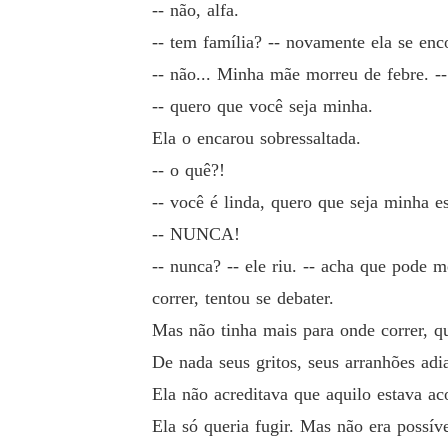
-- não, alfa.
-- tem família? -- novamente ela se enc
-- não... Minha mãe morreu de febre. --
-- quero que você seja minha.
Ela o encarou sobressaltada.
-- o quê?!
-- você é linda, quero que seja minha e
-- NUNCA!
-- nunca? -- ele riu. -- acha que pode m
correr, tentou se debater.
Mas não tinha mais para onde correr, q
De nada seus gritos, seus arranhões a
Ela não acreditava que aquilo estava ac
Ela só queria fugir. Mas não era possíve