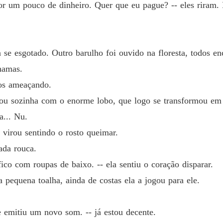
 um pouco de dinheiro. Quer que eu pague? -- eles riram. E
Forçad
Capítul
 se esgotado. Outro barulho foi ouvido na floresta, todos e
Forçad
Capítulo
hamas.
 os ameaçando.
Forçad
Capítul
icou sozinha com o enorme lobo, que logo se transformou e
a... Nu.
Forçad
Capítulo
 virou sentindo o rosto queimar.
ada rouca.
Forçad
Capítulo
ico com roupas de baixo. -- ela sentiu o coração disparar.
 pequena toalha, ainda de costas ela a jogou para ele.
Forçad
Capítulo
le emitiu um novo som. -- já estou decente.
Forçad