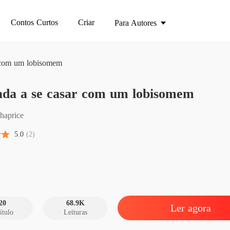
Contos Curtos
Criar
Para Autores
r com um lobisomem
Forçad
ada a se casar com um lobisomem
Capítulo
Forçad
chaprice
Capítulo
5.0
(2)
Forçad
Capítulo
Forçad
Capítulo
20
68.9K
Ler agora
ítulo
Leituras
Forçad
Capítulo