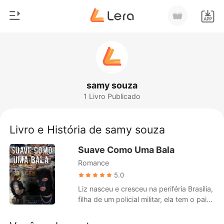
0
Início
Loja
Gênero
samy souza
1 Livro Publicado
Moderno
Histórico
Lobisomem
Livro e História de samy souza
Sair
Contos
Suave Como Uma Bala
Romance
Romance
Baixar App
Bilionários
5.0
Liz nasceu e cresceu na periféria Brasília,
Ranking
filha de um policial militar, ela tem o pai
como exemplo e a profissão dele como
sonho, ao contrário de Liz , Luiz seu