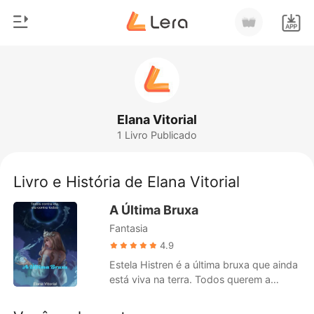
0
Início
Loja
Gênero
Elana Vitorial
1 Livro Publicado
Moderno
Histórico
Lobisomem
Livro e História de Elana Vitorial
Sair
Contos
A Última Bruxa
Romance
Fantasia
Baixar App
Bilionários
4.9
Estela Histren é a última bruxa que ainda
Ranking
está viva na terra. Todos querem a
cabeça de lá em uma bandeja de ouro
para ganhar a maior recompensa que o