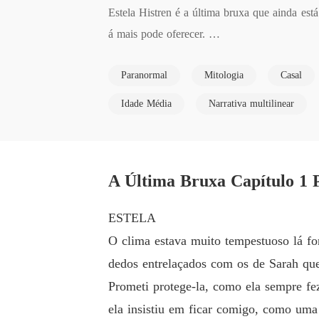
Estela Histren é a última bruxa que ainda es
á mais pode oferecer. 

Paranormal
Mitologia
Casal
Cercada por humanos que não sabem a verdade 
ssoa que aceitou quem ela era de verdade. 

Idade Média
Narrativa multilinear
Estela é encontrada na porta de um casal de 
r sua pequena filha insistir em uma irmãzinha. 
A Última Bruxa Capítulo 1 
Agora aos vinte anos ela é a única da sua li
ESTELA
e ir contar as ordens diretas de seu pai.

O clima estava muito tempestuoso lá f
dedos entrelaçados com os de Sarah qu
Suas ancestrais bruxas tentam entrar em cont
Prometi protege-la, como ela sempre fe
ruxas a saírem do limbo.
ela insistiu em ficar comigo, como uma 