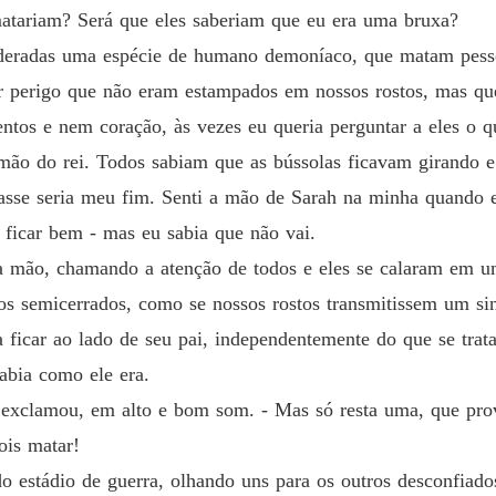
matariam? Será que eles saberiam que eu era uma bruxa?
eradas uma espécie de humano demoníaco, que matam pessoa
r perigo que não eram estampados em nossos rostos, mas qu
tos e nem coração, às vezes eu queria perguntar a eles o q
mão do rei. Todos sabiam que as bússolas ficavam girando e
rasse seria meu fim. Senti a mão de Sarah na minha quando
 ficar bem - mas eu sabia que não vai.
 a mão, chamando a atenção de todos e eles se calaram em um 
os semicerrados, como se nossos rostos transmitissem um si
a ficar ao lado de seu pai, independentemente do que se tra
abia como ele era.
i exclamou, em alto e bom som. - Mas só resta uma, que pro
is matar!
 estádio de guerra, olhando uns para os outros desconfiados