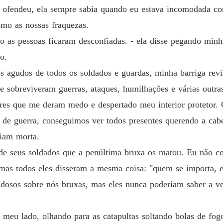
 ofendeu, ela sempre sabia quando eu estava incomodada co
smo as nossas fraquezas.
o as pessoas ficaram desconfiadas. - ela disse pegando mi
o.
os agudos de todos os soldados e guardas, minha barriga rev
 sobreviveram guerras, ataques, humilhações e várias outras
res que me deram medo e despertado meu interior protetor. 
 de guerra, conseguimos ver todos presentes querendo a cabe
riam morta.
 de seus soldados que a penúltima bruxa os matou. Eu não co
 mas todos eles disseram a mesma coisa: "quem se importa, 
ldosos sobre nós bruxas, mas eles nunca poderiam saber a v
meu lado, olhando para as catapultas soltando bolas de fogo