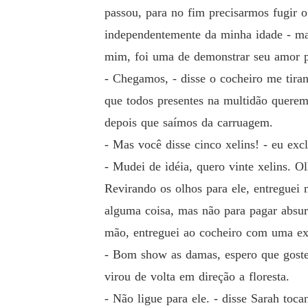
passou, para no fim precisarmos fugir o
independentemente da minha idade - mas
mim, foi uma de demonstrar seu amor po
- Chegamos, - disse o cocheiro me tira
que todos presentes na multidão querem
depois que saímos da carruagem.
- Mas você disse cinco xelins! - eu ex
- Mudei de idéia, quero vinte xelins. O
Revirando os olhos para ele, entreguei 
alguma coisa, mas não para pagar absur
mão, entreguei ao cocheiro com uma ex
- Bom show as damas, espero que gostem
virou de volta em direção a floresta.
- Não ligue para ele. - disse Sarah to