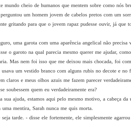
este mundo cheio de humanos que mentem sobre como nós br
- perguntou um homem jovem de cabelos pretos com um sorri
nte gritando para que o jovem rapaz pudesse ouvir, já que t
guro, uma garota com uma aparência angelical não precisa ve
 disse o garoto na qual parecia mesmo querer me ajudar, com
aria. Mas nem foi isso que me deixou mais chocada, foi co
 usava um vestido branco com alguns rubis no decote e no f
em claros e meus olhos azuis me fazem parecer verdadeirame
 se soubessem quem eu verdadeiramente era?
da sua ajuda, estamos aqui pelo mesmo motivo, a cabeça da ú
a uma mentira, Sarah nunca me quis morta.
 seja tarde. - disse ele fortemente, ele simplesmente agarr