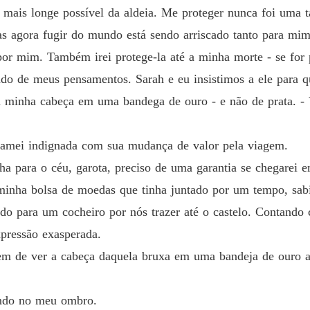
 mais longe possível da aldeia. Me proteger nunca foi uma ta
A Últi
 agora fugir do mundo está sendo arriscado tanto para mim, 
Capítul
r mim. Também irei protege-la até a minha morte - se for p
A Últi
ndo de meus pensamentos. Sarah e eu insistimos a ele para q
Capítul
 minha cabeça em uma bandega de ouro - e não de prata. - Vi
A Últi
Capítul
clamei indignada com sua mudança de valor pela viagem.
lha para o céu, garota, preciso de uma garantia se chegarei 
minha bolsa de moedas que tinha juntado por um tempo, sabia
do para um cocheiro por nós trazer até o castelo. Contando
pressão exasperada.
 de ver a cabeça daquela bruxa em uma bandeja de ouro ante
cando no meu ombro.