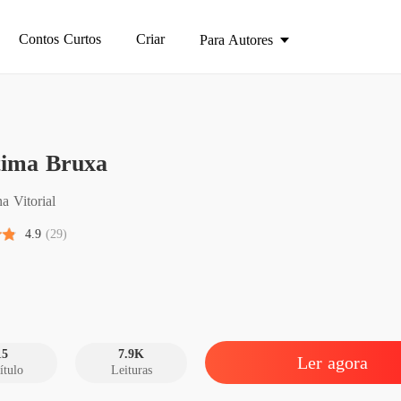
Contos Curtos
Criar
Para Autores
A Últi
tima Bruxa
Capítul
A Últi
a Vitorial
Capítul
4.9
(29)
A Últi
Capítulo
A Últi
Capítulo
15
7.9K
Ler agora
ítulo
Leituras
A Últi
Capítul