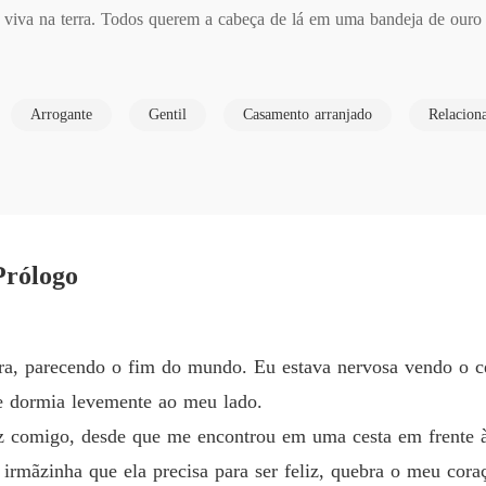
tá viva na terra. Todos querem a cabeça de lá em uma bandeja de ouro
A Últi
Capítul
A Últi
Arrogante
Gentil
Casamento arranjado
Relacion
sobre ela, tentando se passar por humana para a sua própria proteç
Capítulo
A Últi
Capítulo
camponeses que não podem cuidar dela pois já tinham uma filha peque


A Últi
Prólogo
Capítulo
nhagem viva, pois o rei matou todas elas sem piedade ou remorso. Este
A Últi
Capítul
ora, parecendo o fim do mundo. Eu estava nervosa vendo o 
A Últi
e dormia levemente ao meu lado.
ato com ela do limbo pelo sonhos de Estela. No começo ela tem medo de
Capítul
z comigo, desde que me encontrou em uma cesta em frente à 
A Últi
irmãzinha que ela precisa para ser feliz, quebra o meu cora
Capítul