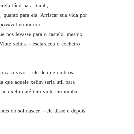
refa fácil para Sarah,
ma Bruxa
quanto para ela. Arriscar sua vida por
o 13 Doze
21/04/2022
ossível eu morrer.
ma Bruxa
ue nos levasse para o castelo, mesmo
o 14 Treze
21/04/2022
nte xelins. - esclareceu o cocheiro
ma Bruxa
o 15 Catorze
21/04/2022
em casa vivo. - ele deu de ombros.
 que aquele xelim seria útil para
 cada xelim até tem vinte em minha
s do sol nascer. - ele disse e depois