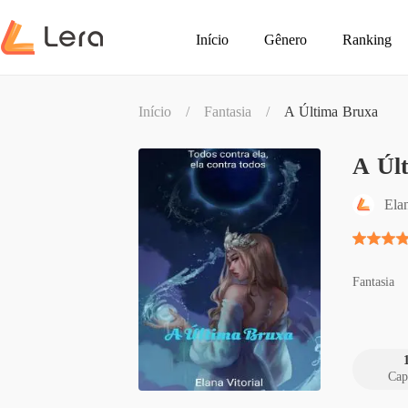
Início
Gênero
Ranking
Início
/
Fantasia
/
A Última Bruxa
A Úl
Elan
Fantasia
Cap