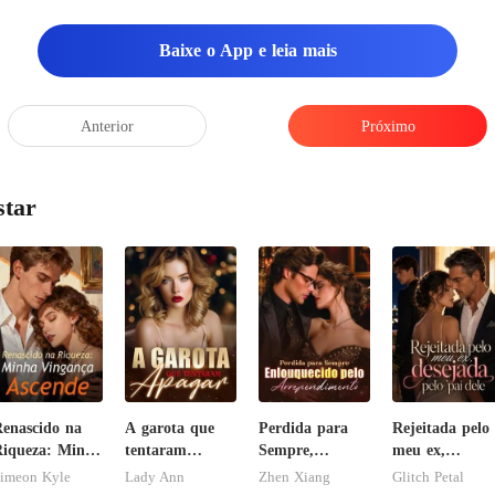
Baixe o App e leia mais
Anterior
Próximo
star
enascido na
A garota que
Perdida para
Rejeitada pelo
iqueza: Minha
tentaram
Sempre,
meu ex,
ingança
apagar
Enlouquecido
desejada pelo
imeon Kyle
Lady Ann
Zhen Xiang
Glitch Petal
scende
pelo
pai dele