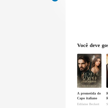
Você deve go
A prometida do
R
Capo italiano
R
V
Edilaine Beckert
S
A