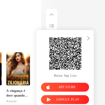
Baixar App Lera
APP STORE
A vingança é
doce quando
GOOGLE PLAY
você é uma
Remedy
zilionária