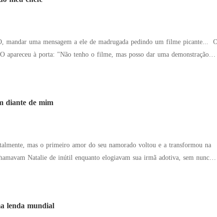
sa de um canalha que apenas se agarra a pessoas que não o amam." Um
ou com carinho. "Qualquer um cobiçando minha esposa terá que se entender
, mandar uma mensagem a ele de madrugada pedindo um filme picante... O
O apareceu à porta: "Não tenho o filme, mas posso dar uma demonstração
de intimidade, Bethany já se preparava para ser demitida, mas então...
go." "Senhor Bates, você não está brincando, né?!"
am diante de mim
ntalmente, mas o primeiro amor do seu namorado voltou e a transformou na
a por trás da ascensão da sua família. A fama de estilista, os
icas de sucesso e a carreira de ídolo existiam por causa dela! Mesmo assim,
óprio, eles a traíram e a forçaram a se casar com um homem em coma.
a lenda mundial
arrependimento chegou tarde demais. O ex implorou por perdão: