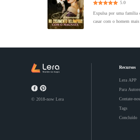
5.0
Expulsa por uma família d
casar com o homem mais poderoso da cidade. Eles pres
pois ele havia dito: "O a
casamento, ele se recusou
de amor, os rumores se 
especialista genial em t
Quando uma renomada marc
Recursos
"Por que ela se parecia t
Lera APP
Para Autore
Contate-nos
© 2018-now
Lera
Tags
Concluído