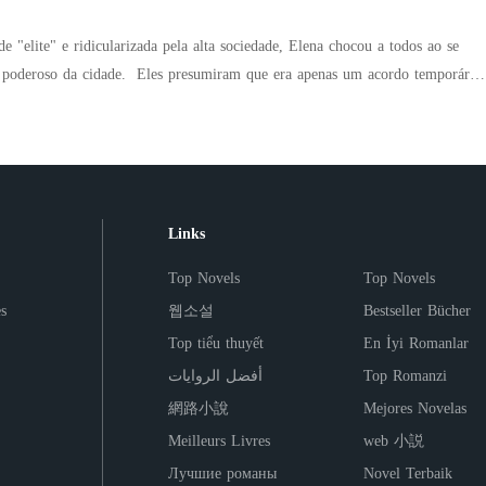
e "elite" e ridicularizada pela alta sociedade, Elena chocou a todos ao se
umiram que era apenas um acordo temporário,
cordo é por dois anos. Depois disso, terminamos." No entanto, após o
 a deixá-la partir. "Elena, você não pode me deixar." Enquanto ele a enchia
desfaziam um a um. Uma pintora renomada, uma hacker brilhante e uma
ecnologia — as verdadeiras identidades de Elena deixaram o mundo em choque.
a de luxo publicou a foto de sua herdeira perdida, todos se perguntaram:
Links
anto com Elena?"
Top Novels
Top Novels
s
웹소설
Bestseller Bücher
Top tiểu thuyết
En İyi Romanlar
أفضل الروايات
Top Romanzi
網路小說
Mejores Novelas
Meilleurs Livres
web 小説
Лучшие романы
Novel Terbaik