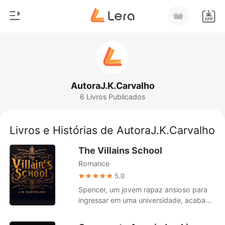
0
Início
Loja
Gênero
AutoraJ.K.Carvalho
6 Livros Publicados
Moderno
Histórico
Lobisomem
Livros e Histórias de AutoraJ.K.Carvalho
Sair
Contos
The Villains School
Romance
Romance
Baixar App
Bilionários
5.0
Spencer, um jovem rapaz ansioso para
Ranking
ingressar em uma universidade, acaba
por ganhar uma estranha bolsa de
estudos. Influenciado pela euforia dos