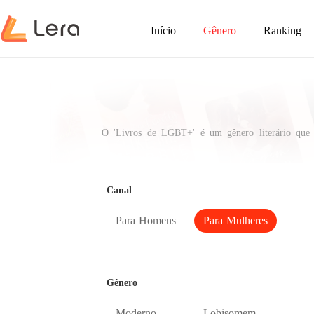
Início
Gênero
Ranking
O 'Livros de LGBT+' é um gênero literário que c
superação e busca por igualdade. Eles nos permite
amor.
Canal
Para Homens
Para Mulheres
Gênero
Moderno
Lobisomem