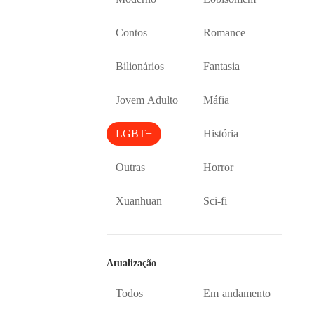
Contos
Romance
Bilionários
Fantasia
Jovem Adulto
Máfia
LGBT+
História
Outras
Horror
Xuanhuan
Sci-fi
Atualização
Todos
Em andamento