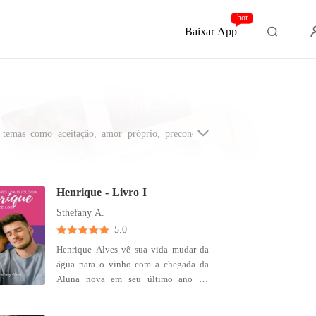
hot
Baixar App
temas como aceitação, amor próprio, preconceito,
reótipos e mostrando a diversidade e a inclusão no
Henrique - Livro I
Sthefany A.
5.0
Henrique Alves vê sua vida mudar da
água para o vinho com a chegada da
Aluna nova em seu último ano do
ensino médio. Assumidamente gay em
um colégio de elite em São Paulo,