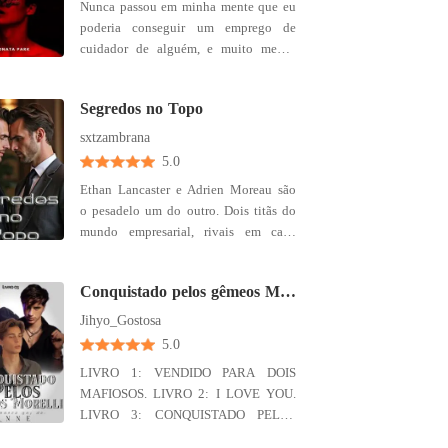
Nunca passou em minha mente que eu
Onde a história desses dois amigos
poderia conseguir um emprego de
começa a tomar outro rumo e a partir
cuidador de alguém, e muito menos
disso grandes descobertas serão feitas.
me apaixonar por ele. Quando nos
encaramos eu senti meu coração bater
Segredos no Topo
mais forte e me dei conta que terminei
me apaixonando por meu chefe.
sxtzambrana
Romance Gay +18
5.0
Ethan Lancaster e Adrien Moreau são
o pesadelo um do outro. Dois titãs do
mundo empresarial, rivais em cada
licitação, em cada negociação, em
cada manchete da imprensa financeira.
Conquistado pelos gêmeos Morelli. ( Romance gay) LIVRO 3
Ambos têm reputações impecáveis,
carreiras irrepreensíveis e, acima de
Jihyo_Gostosa
tudo, um desprezo mútuo que
5.0
cultivaram ao longo dos anos. Mas o
LIVRO 1: VENDIDO PARA DOIS
que ninguém sabe é que, por trás de
MAFIOSOS. LIVRO 2: I LOVE YOU.
cada confronto público, de cada olhar
LIVRO 3: CONQUISTADO PELOS
cortante e de cada palavra carregada
GÊMEOS MORELLI. -----------------------
de veneno, existe algo mais. Algo que