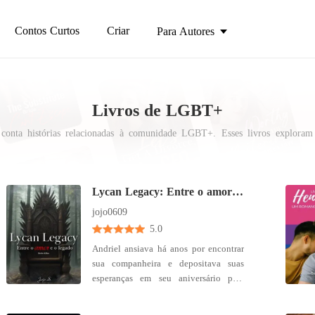
Contos Curtos
Criar
Para Autores
Livros de LGBT+
onta histórias relacionadas à comunidade LGBT+. Esses livros exploram 
m ouvir as vozes e entender as lutas da comunidade LGBT+, reduzindo este
Lycan Legacy: Entre o amor e o legado
jojo0609
5.0
Andriel ansiava há anos por encontrar
sua companheira e depositava suas
esperanças em seu aniversário para
finalmente conhecê-la. No entanto,
para sua surpresa, a deusa da lua não