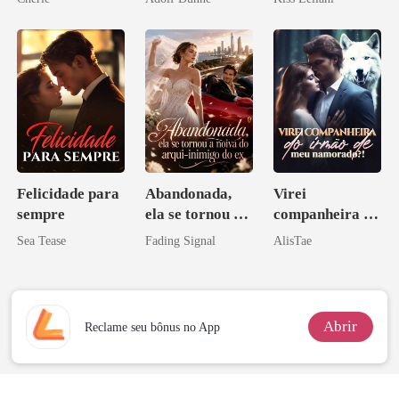
os príncipes
escrava do rei
licantropos
maligno
Felicidade para
Abandonada,
Virei
sempre
ela se tornou a
companheira do
noiva do arqui-
irmão de meu
Sea Tease
Fading Signal
AlisTae
inimigo do ex
namorado?!
Abrir
Reclame seu bônus no App