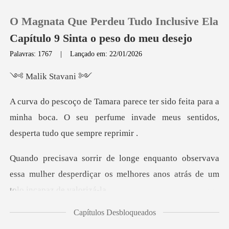
O Magnata Que Perdeu Tudo Inclusive Ela
Capítulo 9 Sinta o peso do meu desejo
Palavras: 1767
|
Lançado em: 22/01/2026
0
ik St
ita para a
Loja
minha boca. O seu perfume invade meu
Histórico
servava
Sair
essa mulher desperdiçar os melhores
Baixar App
Capítulos Desbloqueados
zam pela cintura,