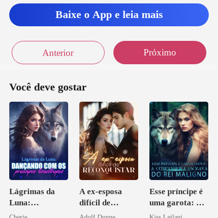
Baixe o App e leia mais
Próximo
Anterior
Você deve gostar
Lágrimas da
A ex-esposa
Esse príncipe é
Luna:
difícil de
uma garota: A
Dançando com
reconquistar
companheira
Cherie
Adolf Dunne
Kiss Leilani