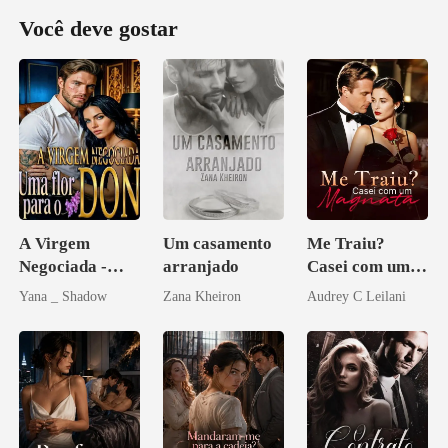
Você deve gostar
A Virgem
Um casamento
Me Traiu?
Negociada -
arranjado
Casei com um
Uma flor para o
Magnata
Yana _ Shadow
Zana Kheiron
Audrey C Leilani
Don