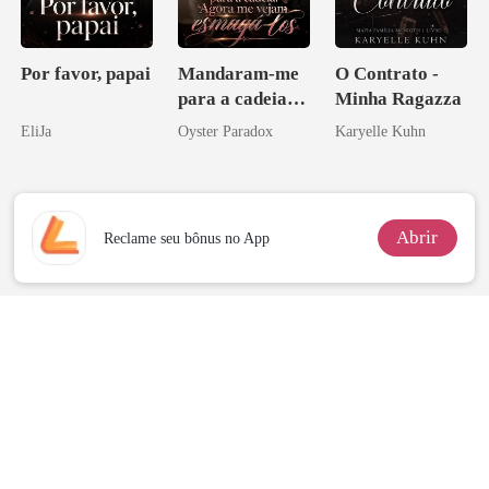
Por favor, papai
Mandaram-me
O Contrato -
para a cadeia?
Minha Ragazza
Agora me
EliJa
Oyster Paradox
Karyelle Kuhn
vejam esmagá-
los
Abrir
Reclame seu bônus no App