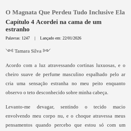
O Magnata Que Perdeu Tudo Inclusive Ela
Capítulo 4 Acordei na cama de um
estranho
Palavras: 1247
|
Lançado em: 22/01/2026
0
ara S
Loja
e perfume masculino espalhado pelo ar
Histórico
cria uma sensação estranha no
Sair
Baixar App
po nu, e o choque atravessa meus
pensamentos quando percebo qu