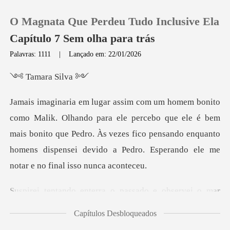
O Magnata Que Perdeu Tudo Inclusive Ela
Capítulo 7 Sem olha para trás
Palavras: 1111
|
Lançado em: 22/01/2026
0
ara S
Loja
percebo que ele é bem
mais bonito que Pedro. Às vezes fico pensando enquanto
Histórico
homen
Sair
passado e observei o mar
Baixar App
q
Capítulos Desbloqueados