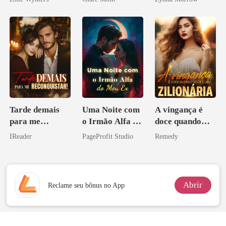
Tarde demais
Uma Noite com
A vingança é
para me
o Irmão Alfa do
doce quando
reconquistar!
Meu Ex
você é uma
IReader
PageProfit Studio
Remedy
zilionária
Abrir
Reclame seu bônus no App