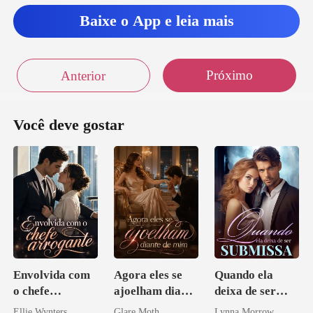
Baixe o App e leia mais
Próximo
Anterior
Você deve gostar
Envolvida com
Agora eles se
Quando ela
o chefe
ajoelham diante
deixa de ser
arrogante
de mim
submissa
Ellie Wynters
Glare Moth
Lynna Morrow