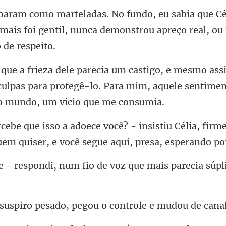
e Cé
amais foi gentil, nunca demon
ulpas para protegê-lo. Para mim, aquele senti
tiu Célia, firme
uem quiser
num fio de voz que mais pa
pesado, pegou o cont