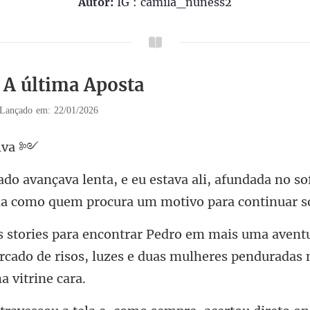
Autor:
IG : camila_nuness2
1 A última Aposta
Lançado em: 22/01/2026
afundada no sof
la com
avent
rcado de risos, luzes e duas mul