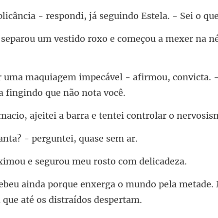
respondi, já seguindo E
tido roxo e começou a mexer n
- afirmou, convicta. 
jeitei a barra e tentei
nta? - pergunte
u e segurou meu ro
ga o mundo pela metade.