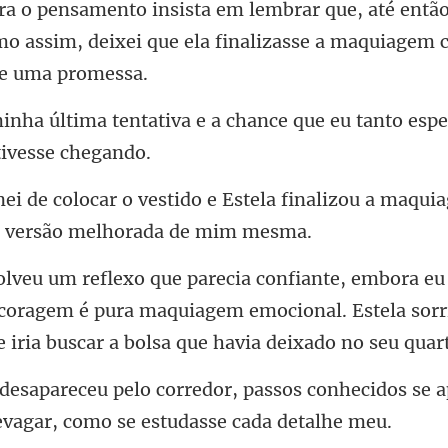
tã
 assim, deixei que ela finaliz
va e a chance que eu tanto esp
Estela finalizou a maqui
 coragem é pura maquiagem emocional. Estela sorri
ssos conhecidos se 