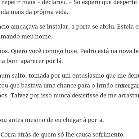
u. - Só espero que desperte
talar, a porta se abriu. Estela e
je. Pedro está na nova b
tou que bastava uma chance para o irmão enxergar
antes mesmo de e
a atrás de quem só l