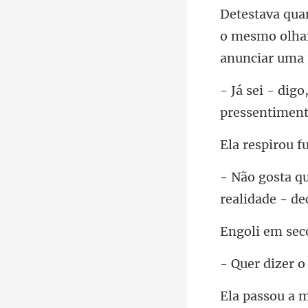
o mesmo olhar
realidade - de
zer o