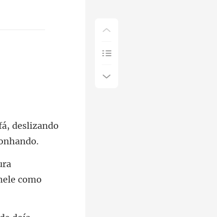
á, deslizando
ura