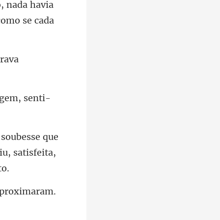
o, nada havia
era
agem, senti-
ue
u, satis
aproximaram.