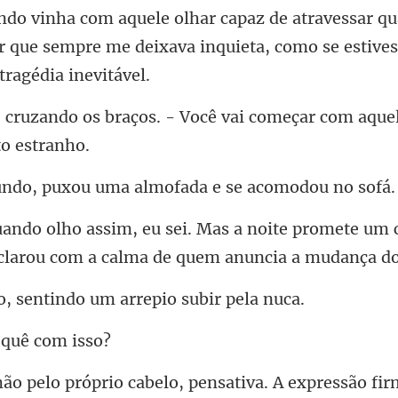
u
 que sempre me deixava inquieta,
aços. - Você vai começar com aq
puxou uma almofada e
oite promete um 
clarou
entindo um arrepi
 quê
abelo, pensativa. A expressão f