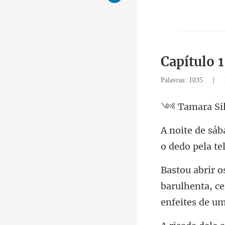
Capítulo 
|
Palavras: 1035
ara S
o dedo pela te
barulhenta, ce