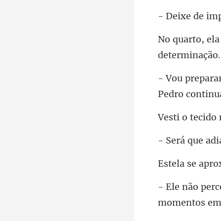
Ped
moment