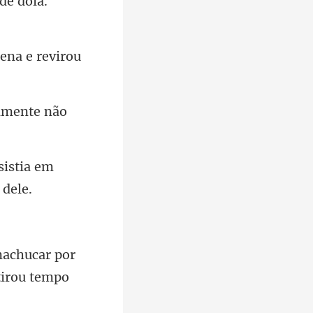
de doía.
almente
sistia em
machucar por