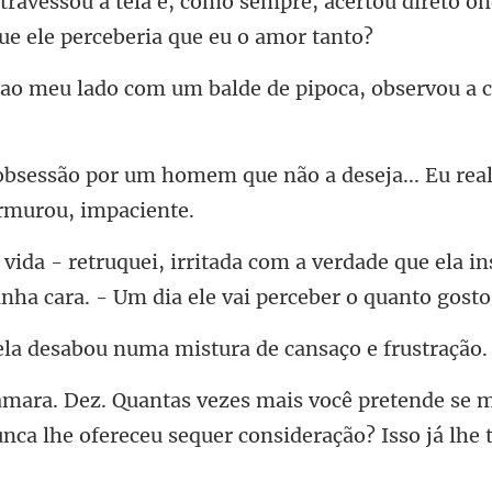
mpre, acertou direto on
om um balde de pipoca, obser
m que não a deseja... Eu re
verdade que ela in
inha ca
abou numa mistura de
tende se 
nca lhe ofereceu