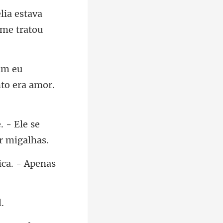
lia estava
m eu
. - Ele se