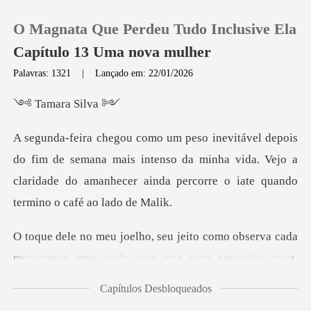
O Magnata Que Perdeu Tudo Inclusive Ela
Capítulo 13 Uma nova mulher
Palavras: 1321
|
Lançado em: 22/01/2026
0
ara S
Loja
semana mais intenso da minha vida. Vejo a
claridade do amanhec
Histórico
Sair
erva cada
movimento meu, tudo isso cria uma se
Baixar App
Capítulos Desbloqueados