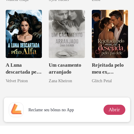
Melhor Amiga
A Luna
Um casamento
Rejeitada pelo
descartada pelo
arranjado
meu ex,
Alfa
desejada pelo
Velvet Piston
Zana Kheiron
Glitch Petal
pai dele
Abrir
Reclame seu bônus no App