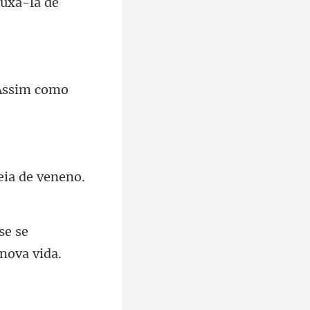
 Assim como
eia de veneno.
se se