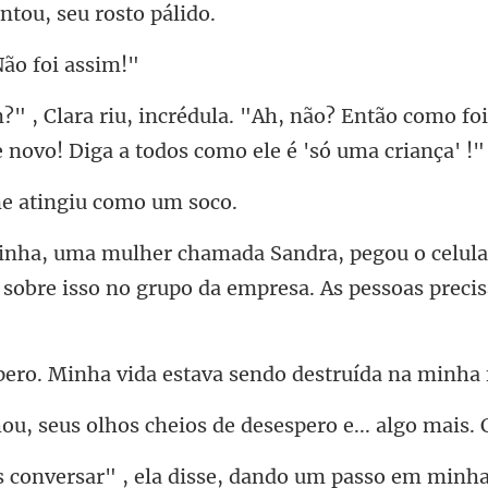
ntou, seu
Não f
não? Então como foi
e nov
e atingiu
celul
 sobre isso no grup
a vida estava sendo des
olhos cheios de desespe
r" , ela disse, dando u