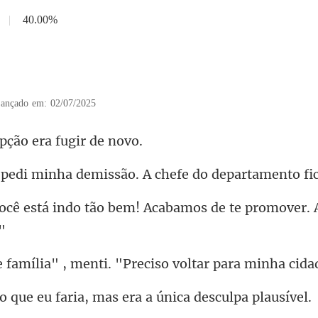
|
40.00%
5
ançado em: 02/07/2025
pção era fu
demissão. A chefe do dep
ão bem! Acabamos de te promov
, menti. "Preciso vol
u faria, mas era a ún