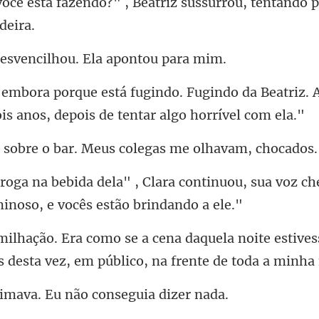
?" , Beatriz sussurrou, tentando
vencilhou. Ela a
gindo da Beatriz.
ois
o bar. Meus colegas
continuou, sua voz ch
a noite estives
s desta vez,
va. Eu não conse