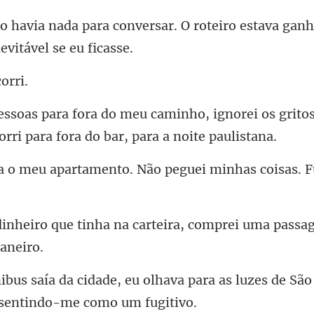
rsar. O roteiro estava gan
ignorei os grito
nto. Não peguei minhas coisas.
a carteira, comprei uma pass
hava para as luzes de São