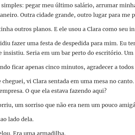
arrumar minhas
Janeiro.
s planos. E ele usou a Cl
ra mim. Eu ten
 insistiu
penas cinco minutos, agrad
m uma mesa no canto. 
m sorriso que não era
 ao
elou. Era um