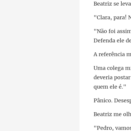
eva
ara! 
Defenda ele d
m
deveria postar