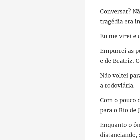
t
virei
e de Beatriz. C
dist