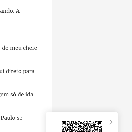
hando. A
s do meu chefe
agem
 Paulo se